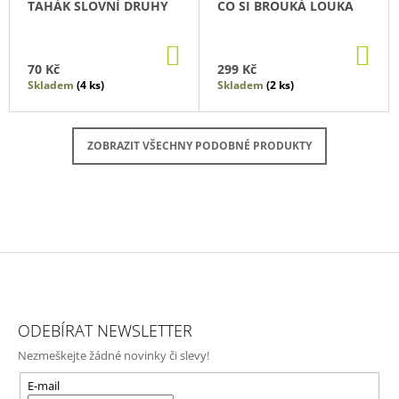
TAHÁK SLOVNÍ DRUHY
CO SI BROUKÁ LOUKA
DO
DO
KOŠÍKU
KO
70 Kč
299 Kč
Skladem
(4 ks)
Skladem
(2 ks)
ZOBRAZIT VŠECHNY PODOBNÉ PRODUKTY
Z
Á
ODEBÍRAT NEWSLETTER
P
Nezmeškejte žádné novinky či slevy!
A
T
E-mail