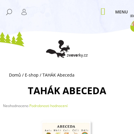
K
Přejít
M
na
O
NÁKUPNÍ
HLEDAT
ZPĚT
ZPĚT
obsah
KOŠÍK
PŘIHLÁŠENÍ
Š
Í
C
K
O
P
O
T
Ř
Domů
/
E-shop
/
TAHÁK Abeceda
E
B
TAHÁK ABECEDA
U
J
Průměrné
Neohodnoceno
Podrobnosti hodnocení
E
hodnocení
T
produktu
je
E
0,0
N
z