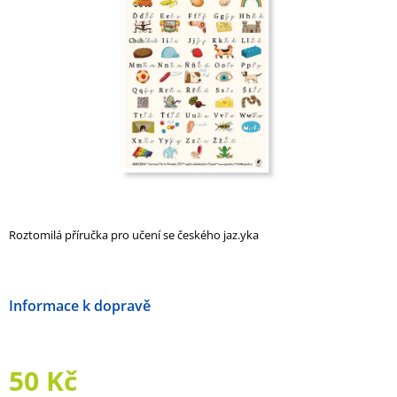
5
A
hvězdiček.
J
Í
T
?
HLEDAT
Roztomilá příručka pro učení se českého jaz.yka
D
O
Možnosti doručení
P
O
R
U
50 Kč
Č
U