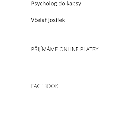
Psycholog do kapsy
|
Hodnocení produktu je 5 z 5 hvězdiček.
Včelař Josífek
|
Hodnocení produktu je 3 z 5 hvězdiček.
PŘIJÍMÁME ONLINE PLATBY
FACEBOOK