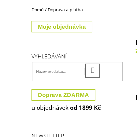
135 Kč
Domů
/
Doprava a platba
P
O
Moje objednávka
S
T
R
A
VYHLEDÁVÁNÍ
N
N
HLEDAT
Í
P
A
Doprava ZDARMA
N
u objednávek
od 1899 Kč
E
L
NEWSLETTER