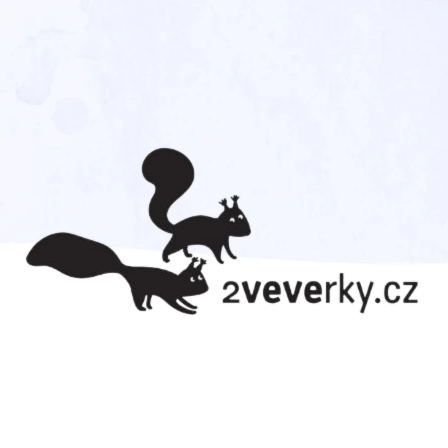
CO POTŘEBUJETE NAJÍT?
HLEDAT
DOPORUČUJEME
TOM DÁVÁ GÓL!
AHOJ DIVOČINO 