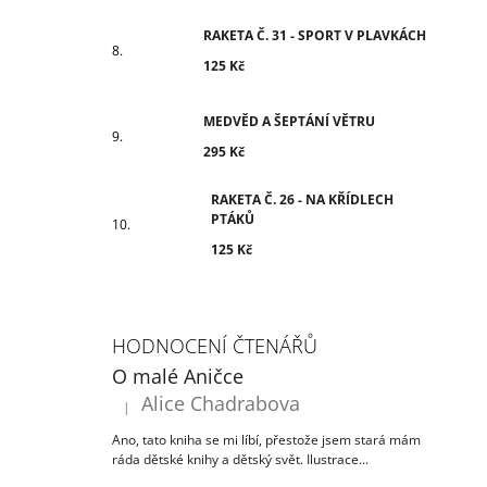
RAKETA Č. 31 - SPORT V PLAVKÁCH
125 Kč
MEDVĚD A ŠEPTÁNÍ VĚTRU
295 Kč
RAKETA Č. 26 - NA KŘÍDLECH
PTÁKŮ
125 Kč
HODNOCENÍ ČTENÁŘŮ
O malé Aničce
Alice Chadrabova
|
Hodnocení produktu je 5 z 5 hvězdiček.
Ano, tato kniha se mi líbí, přestože jsem stará mám
ráda dětské knihy a dětský svět. Ilustrace...