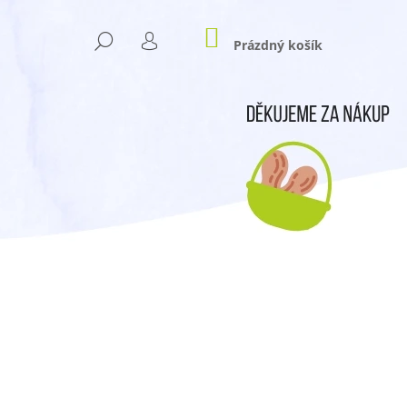
NÁKUPNÍ
HLEDAT
KOŠÍK
Prázdný košík
PŘIHLÁŠENÍ
Následující
- LÉTO 2025