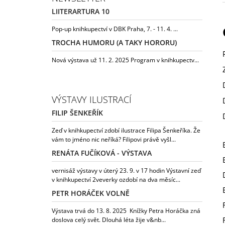
LIITERARTURA 10
Pop-up knihkupectví v DBK Praha, 7. - 11. 4. ...
TROCHA HUMORU (A TAKY HORORU)
Nová výstava už 11. 2. 2025 Program v knihkupectv...
VÝSTAVY ILUSTRACÍ
FILIP ŠENKEŘÍK
Zeď v knihkupectví zdobí ilustrace Filipa Šenkeříka. Že
vám to jméno nic neříká? Filipovi právě vyšl...
RENÁTA FUČÍKOVÁ - VÝSTAVA
vernisáž výstavy v úterý 23. 9. v 17 hodin Výstavní zeď
v knihkupectví 2veverky ozdobí na dva měsíc...
PETR HORÁČEK VOLNĚ
Výstava trvá do 13. 8. 2025 Knížky Petra Horáčka zná
doslova celý svět. Dlouhá léta žije v&nb...