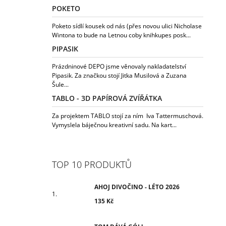
POKETO
Poketo sídlí kousek od nás (přes novou ulici Nicholase
Wintona to bude na Letnou coby knihkupes posk...
PIPASIK
Prázdninové DEPO jsme věnovaly nakladatelství
Pipasik. Za značkou stojí Jitka Musilová a Zuzana
Šule...
TABLO - 3D PAPÍROVÁ ZVÍŘÁTKA
Za projektem TABLO stojí za ním Iva Tattermuschová.
Vymyslela báječnou kreativní sadu. Na kart...
TOP 10 PRODUKTŮ
AHOJ DIVOČINO - LÉTO 2026
135 Kč