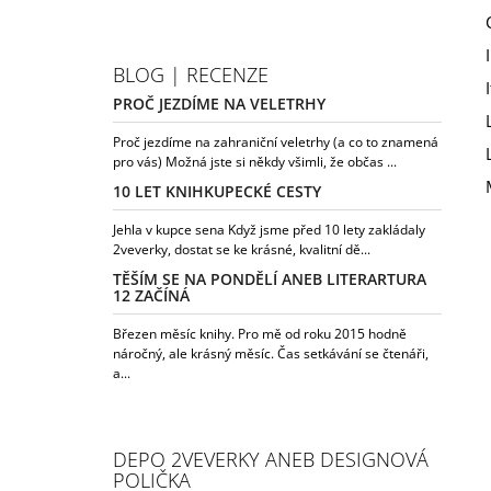
BLOG | RECENZE
PROČ JEZDÍME NA VELETRHY
Proč jezdíme na zahraniční veletrhy (a co to znamená
pro vás) Možná jste si někdy všimli, že občas ...
10 LET KNIHKUPECKÉ CESTY
Jehla v kupce sena Když jsme před 10 lety zakládaly
2veverky, dostat se ke krásné, kvalitní dě...
TĚŠÍM SE NA PONDĚLÍ ANEB LITERARTURA
12 ZAČÍNÁ
Březen měsíc knihy. Pro mě od roku 2015 hodně
náročný, ale krásný měsíc. Čas setkávání se čtenáři,
a...
DEPO 2VEVERKY ANEB DESIGNOVÁ
POLIČKA