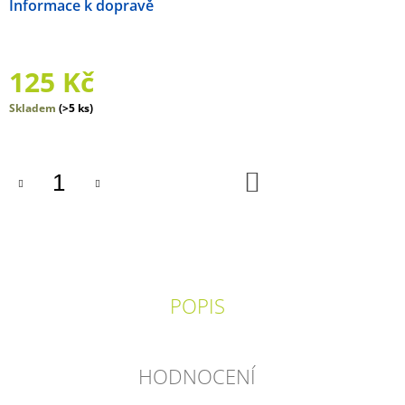
Možnosti doručení
J
E
M
E
125 Kč
ADVENTNÍ
Měrná
Skladem
(>5 ks)
KALENDÁŘ
cena:
POHÁDKY
250
DO
Kč
KOŠÍKU
POPIS
HODNOCENÍ