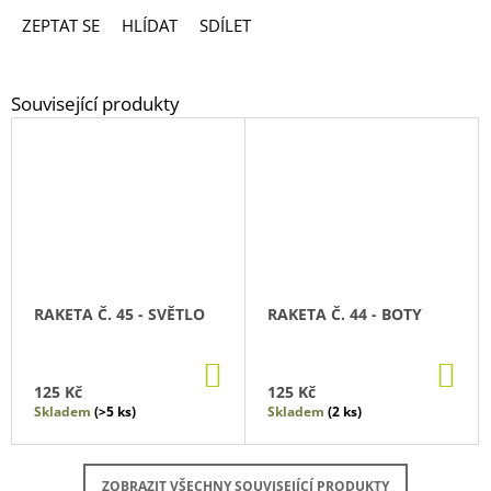
ZEPTAT SE
HLÍDAT
SDÍLET
RAKETA Č. 45 - SVĚTLO
RAKETA Č. 44 - BOTY
DO
DO
KOŠÍKU
KO
125 Kč
125 Kč
Skladem
(>5 ks)
Skladem
(2 ks)
ZOBRAZIT VŠECHNY SOUVISEJÍCÍ PRODUKTY