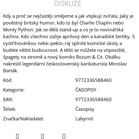
DISKUZE
Kdy a proč se nejčastěji smějeme a jak vtipkují zvířata. Jaký je
pověstný britský humor, kdo to byl Charlie Chaplin nebo
Monty Python. Jak se dělá stand-up a co je to novinářská
kachna. Kdo všechno zažije aprílový den a kanadské žertíky. S
vystřihovánkou nebe–peklo–ráj splníte komické úkoly a
budete věštit budoucnost. A těšit se můžete na vtipoviště,
špagety na stromě a nový komiks Rozum & Cit. Obálku
nakreslil legendární československý karikaturista Miroslav
Barták.
Kód
9772336588460
Kategorie
:
ČASOPISY
EAN
:
9772336588460
Štítek
:
Časopisy
Značka/Nakladatel
:
Labyrint