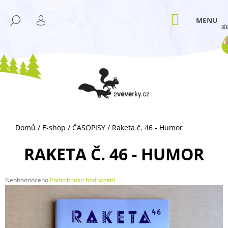
K
Přejít
M
na
O
NÁKUPNÍ
HLEDAT
ZPĚT
ZPĚT
obsah
KOŠÍK
PŘIHLÁŠENÍ
Š
Í
C
K
O
P
O
T
Ř
Domů
/
E-shop
/
ČASOPISY
/
Raketa č. 46 - Humor
E
B
RAKETA Č. 46 - HUMOR
U
J
Průměrné
Neohodnoceno
Podrobnosti hodnocení
E
hodnocení
T
produktu
je
E
0,0
N
z