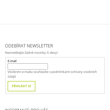
Z
Á
ODEBÍRAT NEWSLETTER
P
Nezmeškejte žádné novinky či slevy!
A
T
E-mail
Í
Vložením e-mailu souhlasíte s
podmínkami ochrany osobních
údajů
PŘIHLÁSIT SE