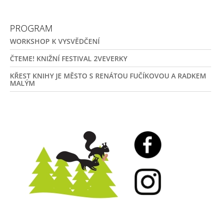
J
E
M
PROGRAM
E
WORKSHOP K VYSVĚDČENÍ
O
ČTEME! KNIŽNÍ FESTIVAL 2VEVERKY
ZAJÍČKOVI
KŘEST KNIHY JE MĚSTO S RENÁTOU FUČÍKOVOU A RADKEM
239
MALÝM
Kč