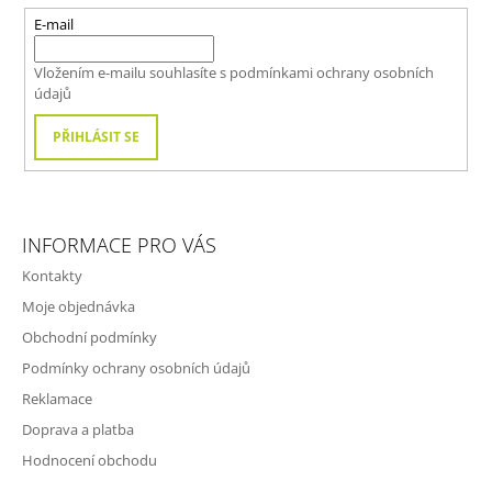
A
A
T
E-mail
J
Í
Vložením e-mailu souhlasíte s
podmínkami ochrany osobních
Í
údajů
T
?
PŘIHLÁSIT SE
INFORMACE PRO VÁS
HLEDAT
Kontakty
Moje objednávka
Obchodní podmínky
D
O
Podmínky ochrany osobních údajů
P
Reklamace
O
R
Doprava a platba
U
Hodnocení obchodu
Č
U