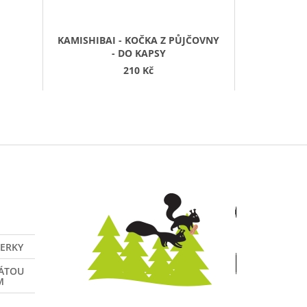
KAMISHIBAI - KOČKA Z PŮJČOVNY
- DO KAPSY
210 Kč
VERKY
NÁTOU
M