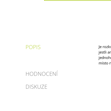
POPIS
Je rozk
jestli 
jednoho
místo n
HODNOCENÍ
DISKUZE