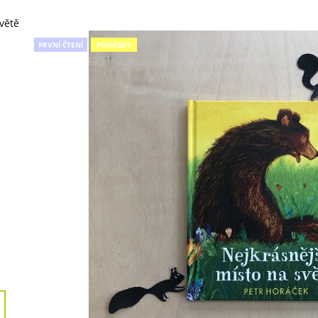
NEOHROŽENÉHO DOBRODRUHA
370 Kč
1 492 Kč
větě
PRVNÍ ČTENÍ
POHÁDKY