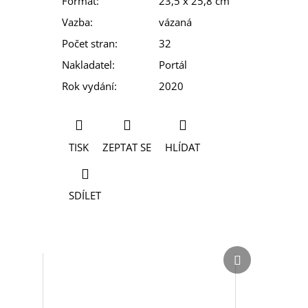
Formát
:
23,5 x 25,8 cm
Vazba
:
vázaná
Počet stran
:
32
Nakladatel
:
Portál
Rok vydání
:
2020
TISK
ZEPTAT SE
HLÍDAT
SDÍLET
Další
Další
produkt
produkt