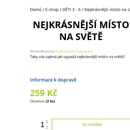
250 Kč
Domů
/
E-shop
/
DĚTI 3 - 6
/
Nejkrásnější místo na s
NEJKRÁSNĚJŠÍ MÍSTO
NA SVĚTĚ
Průměrné
Neohodnoceno
Podrobnosti hodnocení
hodnocení
Taky vás zajímá jak vypadá nejkrásnější místo na světě?
produktu
je
0,0
z
Možnosti doručení
5
hvězdiček.
259 Kč
Měrná
Skladem
(2 ks)
cena:
DO KOŠÍKU