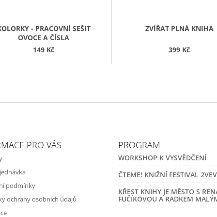
KOLORKY - PRACOVNÍ SEŠIT
ZVÍŘAT PLNÁ KNIHA
OVOCE A ČÍSLA
149 Kč
399 Kč
RMACE PRO VÁS
PROGRAM
WORKSHOP K VYSVĚDČENÍ
y
jednávka
ČTEME! KNIŽNÍ FESTIVAL 2VE
ní podmínky
KŘEST KNIHY JE MĚSTO S RE
FUČÍKOVOU A RADKEM MALÝ
y ochrany osobních údajů
ce