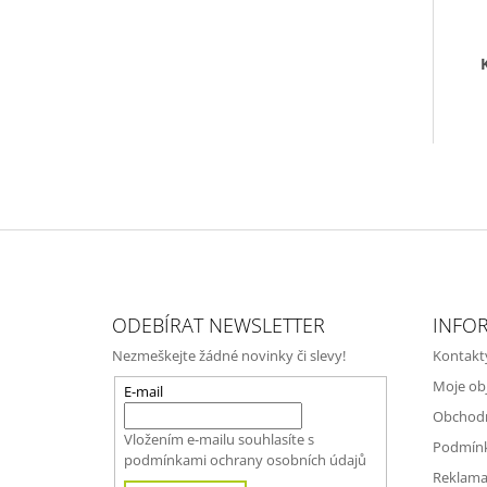
Z
Á
ODEBÍRAT NEWSLETTER
INFO
P
Nezmeškejte žádné novinky či slevy!
Kontakt
A
Moje ob
T
E-mail
Obchod
Í
Vložením e-mailu souhlasíte s
Podmínk
podmínkami ochrany osobních údajů
Reklama