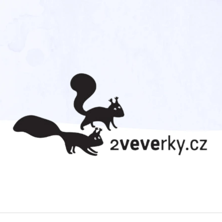
CO POTŘEBUJETE NAJÍT?
HLEDAT
DOPORUČUJEME
TADEÁŠ HAENKE. CESTA
CVRČEK