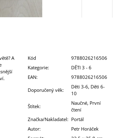
větě? A
Kód
9788026216506
e
Kategorie
:
DĚTI 3 - 6
snější
EAN
:
9788026216506
ví.
Děti 3-6, Děti 6-
Doporučený věk
:
10
Naučné, První
Štítek
:
čtení
Značka/Nakladatel
:
Portál
Autor
:
Petr Horáček