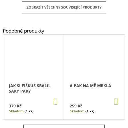
ZOBRAZIT VŠECHNY SOUVISEJÍCÍ PRODUKTY
JAK SI FIŠKUS SBALIL
A PAK NA MĚ MRKLA
SAKY PAKY
DO
DO
KOŠÍKU
KO
379 Kč
259 Kč
Skladem
(1 ks)
Skladem
(1 ks)