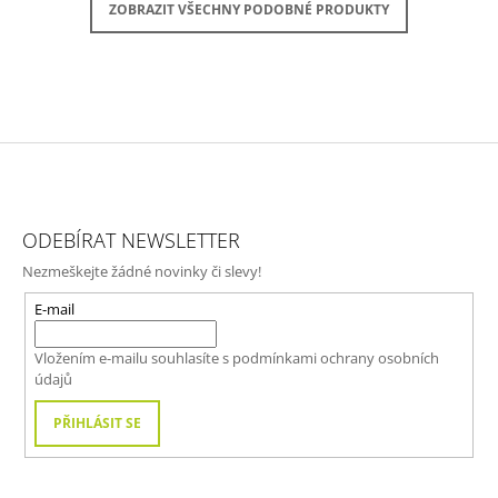
ZOBRAZIT VŠECHNY PODOBNÉ PRODUKTY
Z
Á
ODEBÍRAT NEWSLETTER
P
Nezmeškejte žádné novinky či slevy!
A
T
E-mail
Í
Vložením e-mailu souhlasíte s
podmínkami ochrany osobních
údajů
PŘIHLÁSIT SE