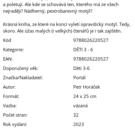
a poletují. Ale kde se schovává ten, kterého má ze všech
nejraději? Nádherný, pestrobarevný motýl?
Krásná kniha, ze které na konci vyletí opravdický motýl. Tedy,
skoro. Ale úžas malých (i velkých) čtenářů je i tak zajištěn.
Kód
9788026220527
Kategorie
:
DĚTI 3 - 6
EAN
:
9788026220527
Doporučený věk
:
Děti 3-6
Značka/Nakladatel
:
Portál
Autor
:
Petr Horáček
Formát
:
24 x 25 cm
Vazba
:
vázaná
Počet stran
:
32
Rok vydání
:
2023