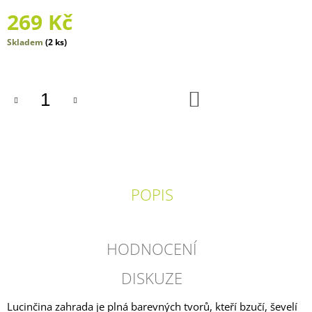
J
269 Kč
E
M
Měrná
Skladem
(2 ks)
E
cena:
AHOJ
DIVOČINO
DO
KOŠÍKU
-
LÉTO
2024
115
Kč
POPIS
HODNOCENÍ
DISKUZE
Lucinčina zahrada je plná barevných tvorů, kteří bzučí, ševelí