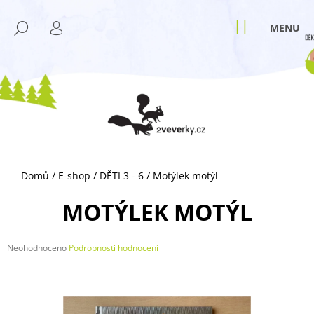
K
Přejít
M
na
O
NÁKUPNÍ
HLEDAT
ZPĚT
ZPĚT
obsah
KOŠÍK
PŘIHLÁŠENÍ
Š
Í
C
K
O
P
O
T
Ř
Domů
/
E-shop
/
DĚTI 3 - 6
/
Motýlek motýl
E
B
MOTÝLEK MOTÝL
U
J
Průměrné
Neohodnoceno
Podrobnosti hodnocení
E
hodnocení
T
produktu
je
E
0,0
N
z