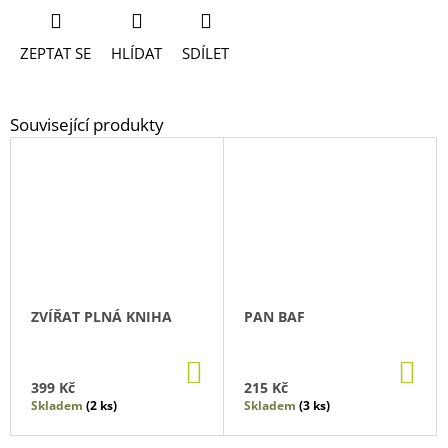
ZEPTAT SE
HLÍDAT
SDÍLET
ZVÍŘAT PLNÁ KNIHA
PAN BAF
DO
DO
KOŠÍKU
KO
399 Kč
215 Kč
Skladem
(2 ks)
Skladem
(3 ks)