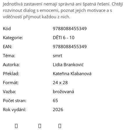
Jednotlivá zastavení nemají správná ani špatná řešení. Chtějí
rozvinout dialog s emocemi, poznat jejich motivace a s
vděčností přijmout každou z nich.
Kód
9788088455349
Kategorie
:
DĚTI 6 - 10
EAN
:
9788088455349
Téma
:
smrt
Autorka
:
Lidia Branković
Překlad
:
Kateřina Klabanová
Formát
:
24 x 28
Vazba
:
brožovaná
Počet stran
:
65
Rok vydání
:
2026