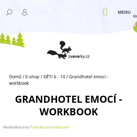
K
Přejít
M
na
O
NÁKUPNÍ
HLEDAT
ZPĚT
ZPĚT
obsah
KOŠÍK
PŘIHLÁŠENÍ
Š
Í
C
K
O
P
O
T
Ř
Domů
/
E-shop
/
DĚTI 6 - 10
/
Grandhotel emocí -
E
workbook
B
U
GRANDHOTEL EMOCÍ -
J
WORKBOOK
E
T
E
Průměrné
Neohodnoceno
Podrobnosti hodnocení
hodnocení
N