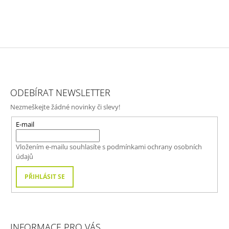
Z
Á
ODEBÍRAT NEWSLETTER
P
Nezmeškejte žádné novinky či slevy!
A
T
E-mail
Í
Vložením e-mailu souhlasíte s
podmínkami ochrany osobních
údajů
PŘIHLÁSIT SE
INFORMACE PRO VÁS