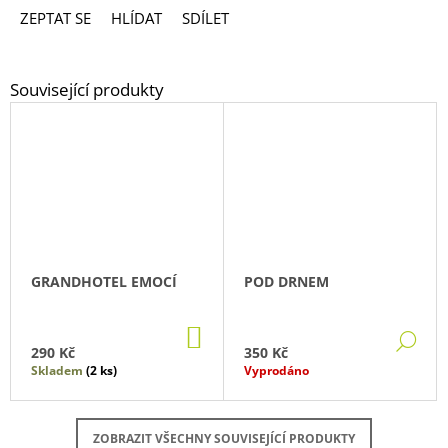
ZEPTAT SE
HLÍDAT
SDÍLET
GRANDHOTEL EMOCÍ
POD DRNEM
DO
DE
KOŠÍKU
290 Kč
350 Kč
Skladem
(2 ks)
Vyprodáno
ZOBRAZIT VŠECHNY SOUVISEJÍCÍ PRODUKTY