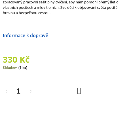
zpracovaný pracovní sešit plný cvičení, aby nám pomohl přemýšlet o
J
vlastních pocitech a mluvit o nich. Zve děti k objevování světa pocitů
E
hravou a bezpečnou cestou.
M
E
JAK
Možnosti doručení
TO
BYLO
DÁL?
259
330 Kč
Kč
Měrná
Skladem
(1 ks)
cena:
DO
KOŠÍKU