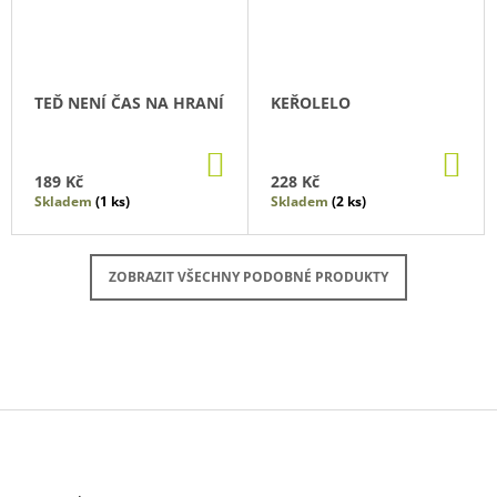
TEĎ NENÍ ČAS NA HRANÍ
KEŘOLELO
DO
DO
KOŠÍKU
KO
189 Kč
228 Kč
Skladem
(1 ks)
Skladem
(2 ks)
ZOBRAZIT VŠECHNY PODOBNÉ PRODUKTY
Z
Á