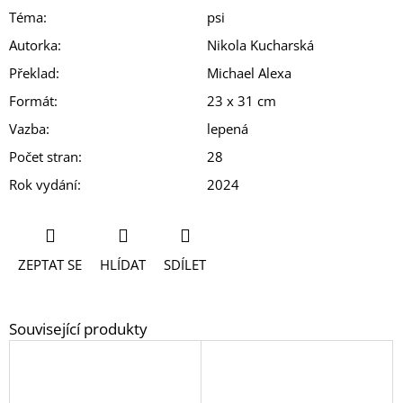
Téma
:
psi
Autorka
:
Nikola Kucharská
Překlad
:
Michael Alexa
Formát
:
23 x 31 cm
Vazba
:
lepená
Počet stran
:
28
Rok vydání
:
2024
ZEPTAT SE
HLÍDAT
SDÍLET