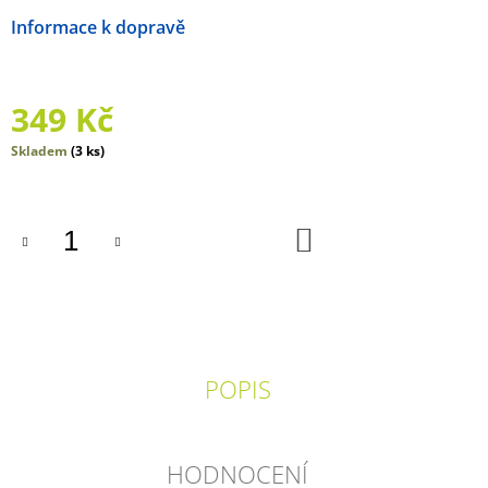
J
Možnosti doručení
E
M
E
349 Kč
SVĚT
BEZ
Měrná
Skladem
(3 ks)
KONCE
cena:
548
Kč
DO
KOŠÍKU
POPIS
HODNOCENÍ