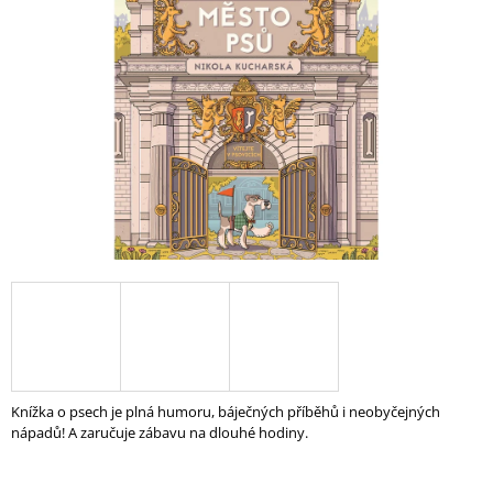
5
A
hvězdiček.
J
Í
T
?
HLEDAT
D
O
P
O
Knížka o psech je plná humoru, báječných příběhů i neobyčejných
R
nápadů! A zaručuje zábavu na dlouhé hodiny.
U
Č
U