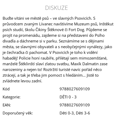
DISKUZE
Buďte vítáni ve městě psů – ve slavných Psovicích. S
průvodcem zvaným Lívanec navštívíme Muzeum psů, Inštěkut
psích studií, školu Čikiny Štěknové či Fort Dog. Půjdeme se
projít na promenádu, zajdeme si na představení do Psího
divadla a dáchneme si v parku. Seznámíme se s dějinami
města, se slavnými obyvateli a s neobyčejnými vynálezy, jako
je čechračka či pachomat. V Psovicích je toho k vidění
habaděj! Policie honí raubíře, přilétají sem mimozemšťané,
manželé Štěklinští slaví zlatou svatbu, Maxík Dalmatin zase
narozeniny a nejen to! Roztržití turisté navíc pořád něco
ztrácejí, a tak je třeba jim pomoct s hledáním… Jistě to
zvládnete levou zadní.
Kód
9788027609109
Kategorie
:
DĚTI 0 - 3
EAN
:
9788027609109
Doporučený věk
:
Děti 0-3, Děti 3-6