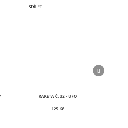
SDÍLET
Další
Další
produkt
produkt
V
RAKETA Č. 32 - UFO
125 Kč