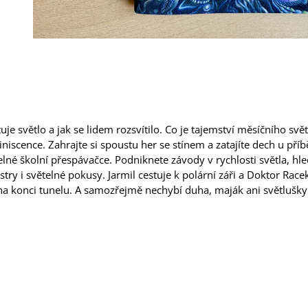
tuje světlo a jak se lidem rozsvítilo. Co je tajemství měsíčního svět
niscence. Zahrajte si spoustu her se stínem a zatajíte dech u pří
elné školní přespávačce. Podniknete závody v rychlosti světla, hl
stry i světelné pokusy. Jarmil cestuje k polární záři a Doktor Race
na konci tunelu. A samozřejmě nechybí duha, maják ani světlušky