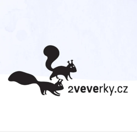
CO POTŘEBUJETE NAJÍT?
HLEDAT
DOPORUČUJEME
TADEÁŠ HAENKE. CESTA
CVRČEK