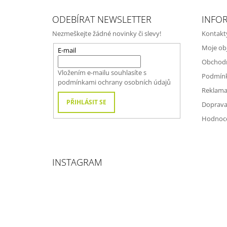
Z
Á
ODEBÍRAT NEWSLETTER
INFO
P
Nezmeškejte žádné novinky či slevy!
Kontakt
A
Moje ob
T
E-mail
Obchod
Í
Vložením e-mailu souhlasíte s
Podmínk
podmínkami ochrany osobních údajů
Reklama
PŘIHLÁSIT SE
Doprava
Hodnoc
INSTAGRAM