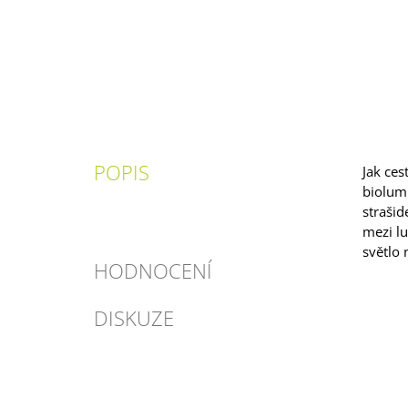
POPIS
Jak ces
biolumi
strašid
mezi lu
světlo 
HODNOCENÍ
DISKUZE