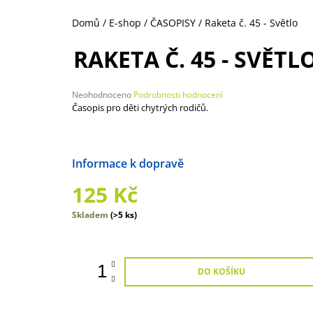
250 Kč
Domů
/
E-shop
/
ČASOPISY
/
Raketa č. 45 - Světlo
RAKETA Č. 45 - SVĚTL
Průměrné
Neohodnoceno
Podrobnosti hodnocení
hodnocení
Časopis pro děti chytrých rodičů.
produktu
je
0,0
z
Možnosti doručení
5
hvězdiček.
125 Kč
Měrná
Skladem
(>5 ks)
cena:
DO KOŠÍKU