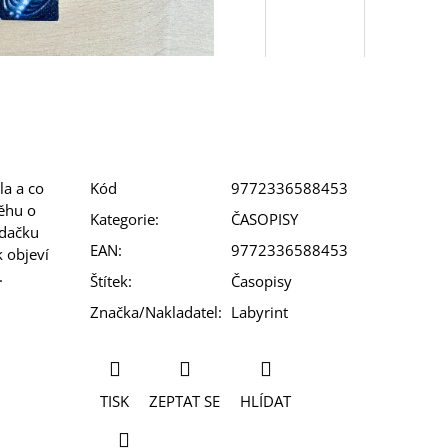
la a co
Kód
9772336588453
běhu o
Kategorie
:
ČASOPISY
edačku
EAN
:
9772336588453
k objeví
.
Štítek
:
Časopisy
Značka/Nakladatel
:
Labyrint
TISK
ZEPTAT SE
HLÍDAT