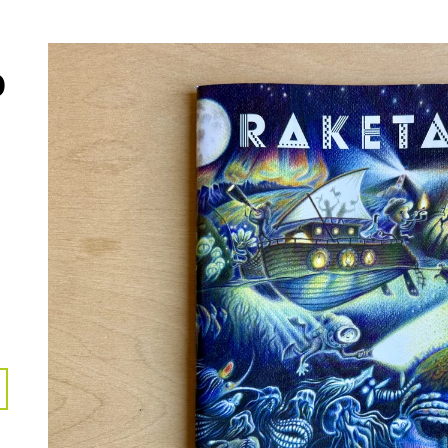
NEOHROŽENÉHO DOBRODRUHA
370 Kč
1 492 Kč
O