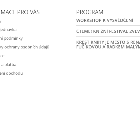
RMACE PRO VÁS
PROGRAM
WORKSHOP K VYSVĚDČENÍ
y
jednávka
ČTEME! KNIŽNÍ FESTIVAL 2VE
ní podmínky
KŘEST KNIHY JE MĚSTO S RE
FUČÍKOVOU A RADKEM MALÝ
y ochrany osobních údajů
ce
 a platba
ení obchodu