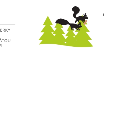
VERKY
NÁTOU
M