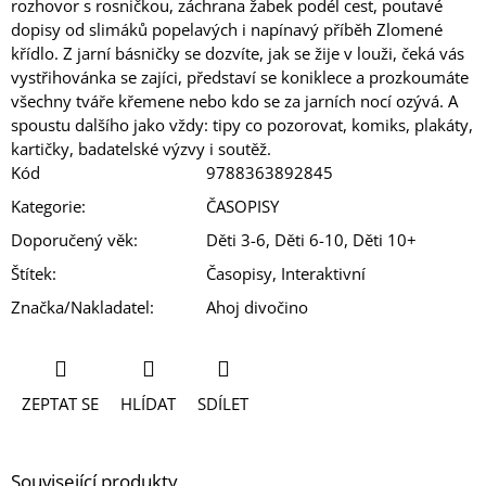
rozhovor s rosničkou, záchrana žabek podél cest, poutavé
dopisy od slimáků popelavých i napínavý příběh Zlomené
křídlo. Z jarní básničky se dozvíte, jak se žije v louži, čeká vás
vystřihovánka se zajíci, představí se koniklece a prozkoumáte
všechny tváře křemene nebo kdo se za jarních nocí ozývá. A
spoustu dalšího jako vždy: tipy co pozorovat, komiks, plakáty,
kartičky, badatelské výzvy i soutěž.
Kód
9788363892845
Kategorie
:
ČASOPISY
Doporučený věk
:
Děti 3-6, Děti 6-10, Děti 10+
Štítek
:
Časopisy, Interaktivní
Značka/Nakladatel
:
Ahoj divočino
ZEPTAT SE
HLÍDAT
SDÍLET