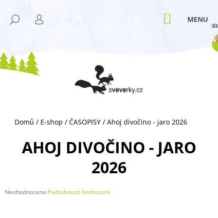
K
Přejít
M
na
O
NÁKUPNÍ
HLEDAT
ZPĚT
ZPĚT
obsah
KOŠÍK
PŘIHLÁŠENÍ
Š
Í
C
K
O
P
O
T
Ř
Domů
/
E-shop
/
ČASOPISY
/
Ahoj divočino - jaro 2026
E
B
AHOJ DIVOČINO - JARO
U
2026
J
E
T
Průměrné
Neohodnoceno
Podrobnosti hodnocení
hodnocení
E
produktu
N
je