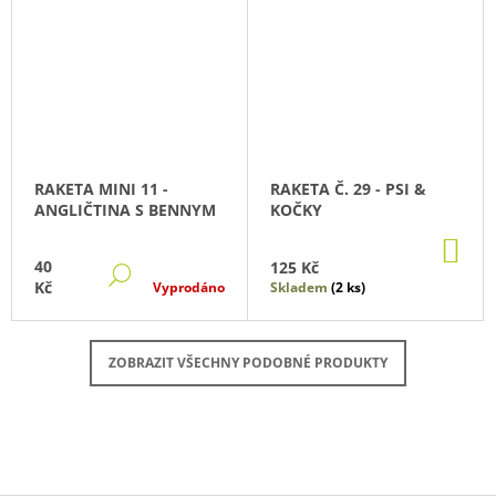
RAKETA MINI 11 -
RAKETA Č. 29 - PSI &
ANGLIČTINA S BENNYM
KOČKY
DO
KO
40
125 Kč
DETAIL
Kč
Vyprodáno
Skladem
(2 ks)
ZOBRAZIT VŠECHNY PODOBNÉ PRODUKTY