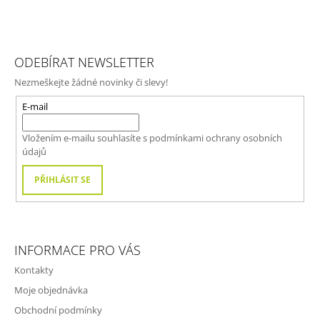
Z
Á
ODEBÍRAT NEWSLETTER
P
Nezmeškejte žádné novinky či slevy!
A
T
E-mail
Í
Vložením e-mailu souhlasíte s
podmínkami ochrany osobních
údajů
PŘIHLÁSIT SE
INFORMACE PRO VÁS
Kontakty
Moje objednávka
Obchodní podmínky