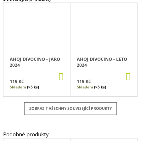
AHOJ DIVOČINO - JARO
AHOJ DIVOČINO - LÉTO
2024
2024
DO
DO
KOŠÍKU
KO
115 Kč
115 Kč
Skladem
(>5 ks)
Skladem
(>5 ks)
ZOBRAZIT VŠECHNY SOUVISEJÍCÍ PRODUKTY