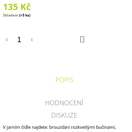
135 Kč
J
E
Měrná
Skladem
(>5 ks)
M
cena:
E
AHOJ
DO
DIVOČINO
KOŠÍKU
-
LÉTO
2025
135
Kč
POPIS
HODNOCENÍ
DISKUZE
V jarním čídle najdete: brouzdání rozkvetlými bučinami,