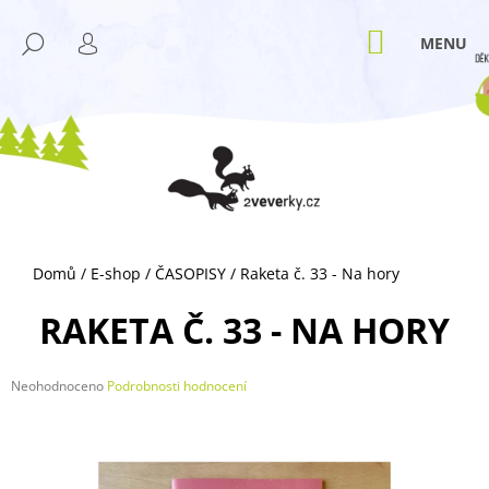
K
Přejít
M
na
O
NÁKUPNÍ
HLEDAT
ZPĚT
ZPĚT
obsah
KOŠÍK
PŘIHLÁŠENÍ
Š
Í
C
K
O
P
O
T
Ř
Domů
/
E-shop
/
ČASOPISY
/
Raketa č. 33 - Na hory
E
B
RAKETA Č. 33 - NA HORY
U
J
Průměrné
Neohodnoceno
Podrobnosti hodnocení
E
hodnocení
T
produktu
je
E
0,0
N
z