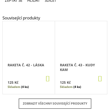
ZEPTAT SE
HLÍDAT
SDÍLET
RAKETA Č. 42 - LÁSKA
RAKETA Č. 43 - KUDY
KAM
DO
DO
KOŠÍKU
KO
125 Kč
125 Kč
Skladem
(4 ks)
Skladem
(4 ks)
ZOBRAZIT VŠECHNY SOUVISEJÍCÍ PRODUKTY