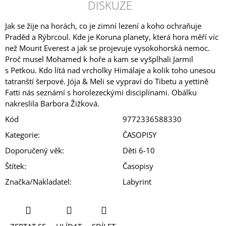
DISKUZE
Jak se žije na horách, co je zimní lezení a koho ochraňuje
Praděd a Rýbrcoul. Kde je Koruna planety, která hora měří víc
než Mount Everest a jak se projevuje vysokohorská nemoc.
Proč musel Mohamed k hoře a kam se vyšplhali Jarmil
s Petkou. Kdo lítá nad vrcholky Himálaje a kolik toho unesou
tatranští šerpové. Jója & Meli se vypraví do Tibetu a yettině
Fatti nás seznámí s horolezeckými disciplínami. Obálku
nakreslila Barbora Žižková.
Kód
9772336588330
Kategorie
:
ČASOPISY
Doporučený věk
:
Děti 6-10
Štítek
:
Časopisy
Značka/Nakladatel
:
Labyrint