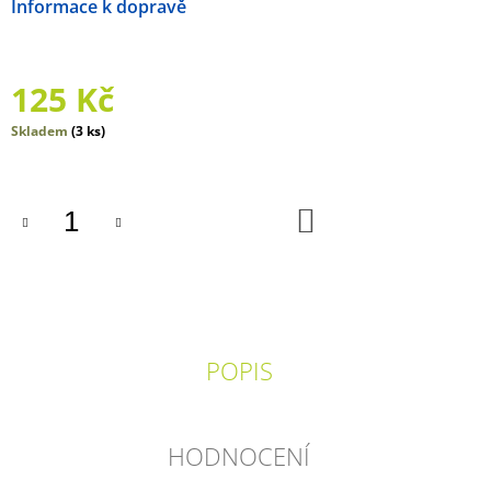
Možnosti doručení
J
E
M
E
125 Kč
O
Měrná
Skladem
(3 ks)
ZAJÍČKOVI
cena:
239
Kč
DO
KOŠÍKU
POPIS
HODNOCENÍ