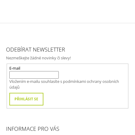
Z
Á
ODEBÍRAT NEWSLETTER
P
Nezmeškejte žádné novinky či slevy!
A
T
E-mail
Í
Vložením e-mailu souhlasíte s
podmínkami ochrany osobních
údajů
PŘIHLÁSIT SE
INFORMACE PRO VÁS