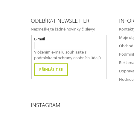
Z
Á
ODEBÍRAT NEWSLETTER
INFO
P
Nezmeškejte žádné novinky či slevy!
Kontakt
A
Moje ob
T
E-mail
Obchod
Í
Vložením e-mailu souhlasíte s
Podmínk
podmínkami ochrany osobních údajů
Reklama
PŘIHLÁSIT SE
Doprava
Hodnoc
INSTAGRAM