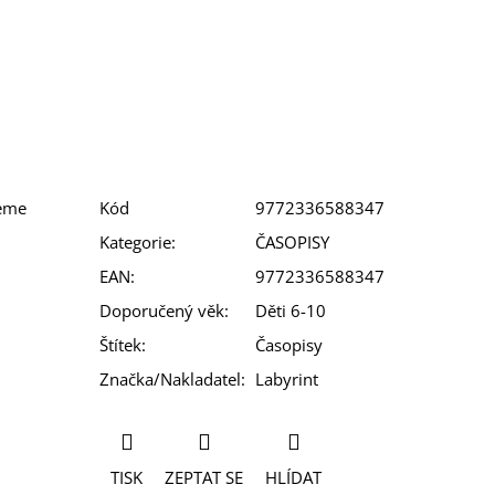
deme
Kód
9772336588347
Kategorie
:
ČASOPISY
EAN
:
9772336588347
Doporučený věk
:
Děti 6-10
Štítek
:
Časopisy
Značka/Nakladatel
:
Labyrint
TISK
ZEPTAT SE
HLÍDAT