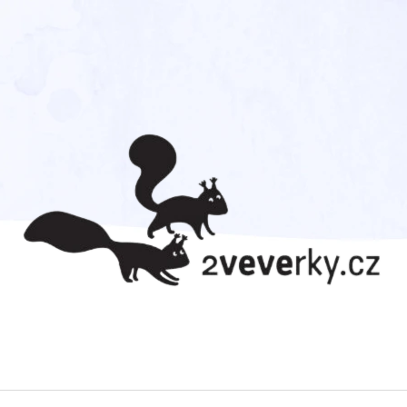
CO POTŘEBUJETE NAJÍT?
HLEDAT
DOPORUČUJEME
TADEÁŠ HAENKE. CESTA
CVRČEK