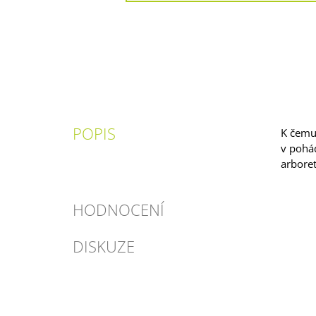
POPIS
K čemu 
v pohád
arboret
HODNOCENÍ
DISKUZE