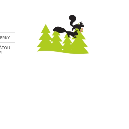
VERKY
NÁTOU
M