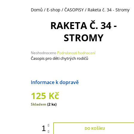
250 Kč
Domů
/
E-shop
/
ČASOPISY
/
Raketa č. 34 - Stromy
RAKETA Č. 34 -
STROMY
Průměrné
Neohodnoceno
Podrobnosti hodnocení
hodnocení
Časopis pro děti chytrých rodičů
produktu
je
0,0
z
Možnosti doručení
5
hvězdiček.
125 Kč
Měrná
Skladem
(2 ks)
cena:
DO KOŠÍKU