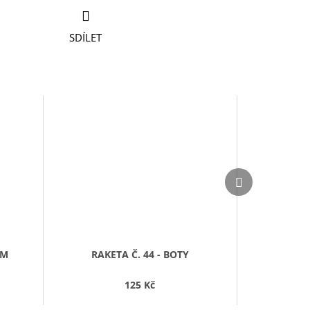
SDÍLET
Další
Další
produkt
produkt
AM
RAKETA Č. 44 - BOTY
125 Kč