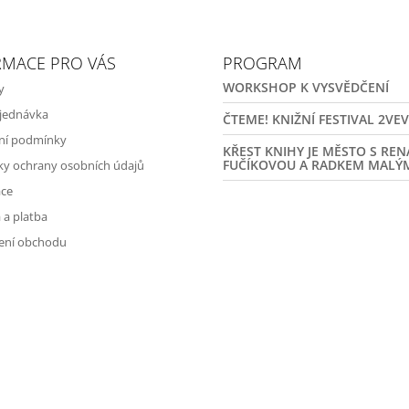
RMACE PRO VÁS
PROGRAM
WORKSHOP K VYSVĚDČENÍ
y
jednávka
ČTEME! KNIŽNÍ FESTIVAL 2VE
ní podmínky
KŘEST KNIHY JE MĚSTO S RE
FUČÍKOVOU A RADKEM MALÝ
y ochrany osobních údajů
ce
 a platba
ení obchodu