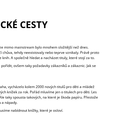
ECKÉ CESTY
knize mimo mainstream bylo mnohem složitější než dnes.
 chůva, tehdy neexistovaly nebo teprve vznikaly. Právě proto
nih. A společně hledat a nacházet tituly, které stojí za to.
te pořídit, ovšem taky požadavky zákazníků a zákaznic. Jak se
aha, vycházelo kolem 2000 nových titulů pro děti a mládež
ých knížek za rok. Pořád mluvíme jen o titulech pro děti. Les
 Ale taky spousta takových, na které je škoda papíru. Přestože
u a nápady.
usíme nabídnout knížky, které je osloví.