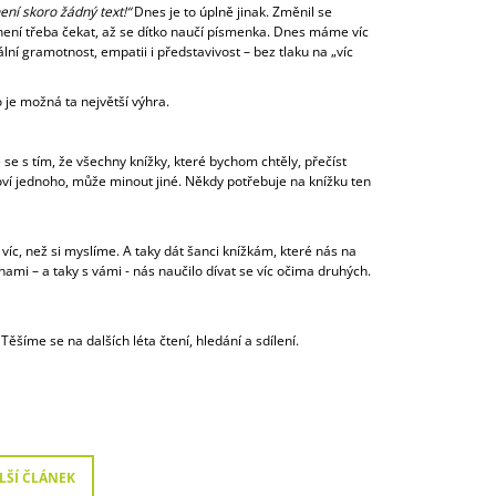
ení skoro žádný text!“
Dnes je to úplně jinak. Změnil se
že není třeba čekat, až se dítko naučí písmenka. Dnes máme víc
ální gramotnost, empatii i představivost – bez tlaku na „víc
o je možná ta největší výhra.
e se s tím, že všechny knížky, které bychom chtěly, přečíst
loví jednoho, může minout jiné. Někdy potřebuje na knížku ten
víc, než si myslíme. A taky dát šanci knížkám, které nás na
mi – a taky s vámi - nás naučilo dívat se víc očima druhých.
Těšíme se na dalších léta čtení, hledání a sdílení.
LŠÍ ČLÁNEK