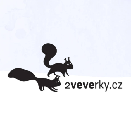
CO POTŘEBUJETE NAJÍT?
HLEDAT
DOPORUČUJEME
TADEÁŠ HAENKE. CESTA
CVRČEK