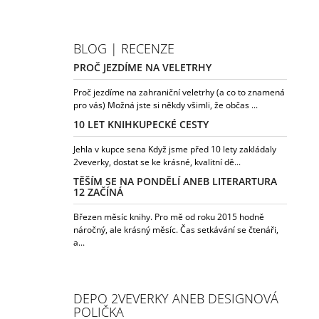
BLOG | RECENZE
PROČ JEZDÍME NA VELETRHY
Proč jezdíme na zahraniční veletrhy (a co to znamená
pro vás) Možná jste si někdy všimli, že občas ...
10 LET KNIHKUPECKÉ CESTY
Jehla v kupce sena Když jsme před 10 lety zakládaly
2veverky, dostat se ke krásné, kvalitní dě...
TĚŠÍM SE NA PONDĚLÍ ANEB LITERARTURA
12 ZAČÍNÁ
Březen měsíc knihy. Pro mě od roku 2015 hodně
náročný, ale krásný měsíc. Čas setkávání se čtenáři,
a...
DEPO 2VEVERKY ANEB DESIGNOVÁ
POLIČKA