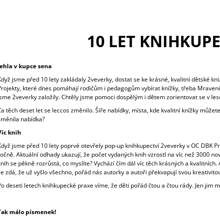
NEOHROŽENÉHO DOBRODRUHA
370 Kč
1 492 Kč
10 LET KNIHKUP
Jehla v kupce sena
Když jsme před 10 lety zakládaly 2veverky, dostat se ke krásné, kvalitní dětské 
Projekty, které dnes pomáhají rodičům i pedagogům vybírat knížky, třeba Mravenčí
jsme 2veverky založily. Chtěly jsme pomoci dospělým i dětem zorientovat se v lese k
Za těch deset let se leccos změnilo. Šíře nabídky, místa, kde kvalitní knížky může
změnila nabídka?
Víc knih
Když jsme před 10 lety poprvé otevřely pop-up knihkupectví 2veverky v OC DBK Pr
ročně. Aktuální odhady ukazují, že počet vydaných knih vzrostl na víc než 3000 nov
knih se pěkně rozrůstá, co myslíte? Vychází čím dál víc těch krásných a kvalitních.
se zdá, že už vyšlo všechno, pořád nás autorky a autoři překvapují svou kreativito
Po deseti letech knihkupecké praxe víme, že děti pořád čtou a čtou rády. Jen jim m
Tak málo písmenek!