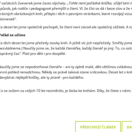
V začátcích 2veverek jsme často slýchaly: „
Tohle není pořádná knížka, vždyť tam n
způsob, jak rodiče i pedagogové přemýšlí o čtení. Ví, že číst se dá i beze slov a 
krásných obrázkových knih, přibylo i těch s pevnými stránkami, které rozvíjejí vizu
písmenek“.
Za deset let jsme společně pochopili, že čtení není závod ale společný zážitek. A t
Pořád se učíme
Za těch deset let jsme přečetly stovky knih. A ještě víc jich nepřečetly. Smířily jsm
nezvládneme J Naučily jsme se, že každá čtenářka, každý čtenář je jiný. To, co os
„správný čas“. Platí pro děti i pro dospělé.
Naučily jsme se nepodceňovat čtenáře – ani ty úplně malé, děti většinou zvládnou 
první pohled nenadchnou. Někdy se právě taková stane srdcovkou. Deset let s kniha
Nevybírat
nejlepší
knížky, ale ty
pravé
- pro každého.
Co se ovšem za celých 10 let nezměnilo, je láska ke knihám. Díky, že čtete s námi. 
PŘEDCHOZÍ ČLÁNEK
DA