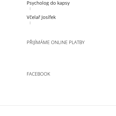
Psycholog do kapsy
|
Hodnocení produktu je 5 z 5 hvězdiček.
Včelař Josífek
|
Hodnocení produktu je 3 z 5 hvězdiček.
PŘIJÍMÁME ONLINE PLATBY
FACEBOOK