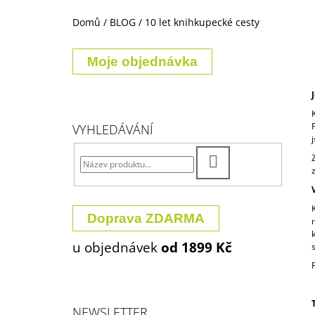
250 Kč
Domů
/
BLOG
/
10 let knihkupecké cesty
P
O
Moje objednávka
S
T
R
A
VYHLEDÁVÁNÍ
N
N
HLEDAT
Í
P
A
Doprava ZDARMA
N
u objednávek
od 1899 Kč
E
L
NEWSLETTER