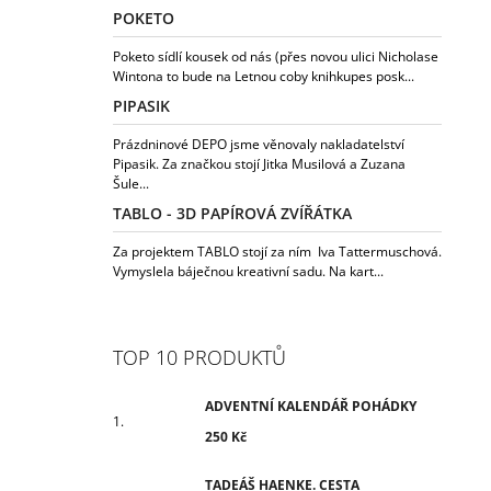
POKETO
Poketo sídlí kousek od nás (přes novou ulici Nicholase
Wintona to bude na Letnou coby knihkupes posk...
PIPASIK
Prázdninové DEPO jsme věnovaly nakladatelství
Pipasik. Za značkou stojí Jitka Musilová a Zuzana
Šule...
TABLO - 3D PAPÍROVÁ ZVÍŘÁTKA
Za projektem TABLO stojí za ním Iva Tattermuschová.
Vymyslela báječnou kreativní sadu. Na kart...
TOP 10 PRODUKTŮ
ADVENTNÍ KALENDÁŘ POHÁDKY
250 Kč
TADEÁŠ HAENKE. CESTA