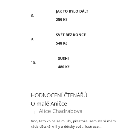
JAK TO BYLO DÁL?
259 Kč
SVĚT BEZ KONCE
548 Kč
SUSHI
480 Kč
HODNOCENÍ ČTENÁŘŮ
O malé Aničce
Alice Chadrabova
|
Hodnocení produktu je 5 z 5 hvězdiček.
Ano, tato kniha se mi líbí, přestože jsem stará mám
ráda dětské knihy a dětský svět. Ilustrace...