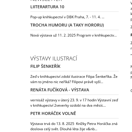
LIITERARTURA 10
Pop-up knihkupectví v DBK Praha, 7. - 11. 4. ...
TROCHA HUMORU (A TAKY HORORU)
Nová výstava už 11. 2. 2025 Program v knihkupectv...
VÝSTAVY ILUSTRACÍ
FILIP ŠENKEŘÍK
Zeď v knihkupectví zdobí ilustrace Filipa Šenkeříka. Že
vám to jméno nic neříká? Filipovi právě vyšl...
RENÁTA FUČÍKOVÁ - VÝSTAVA
vernisáž výstavy v úterý 23. 9. v 17 hodin Výstavní zeď
v knihkupectví 2veverky ozdobí na dva měsíc...
PETR HORÁČEK VOLNĚ
Výstava trvá do 13. 8. 2025 Knížky Petra Horáčka zná
doslova celý svět. Dlouhá léta žije v&nb...