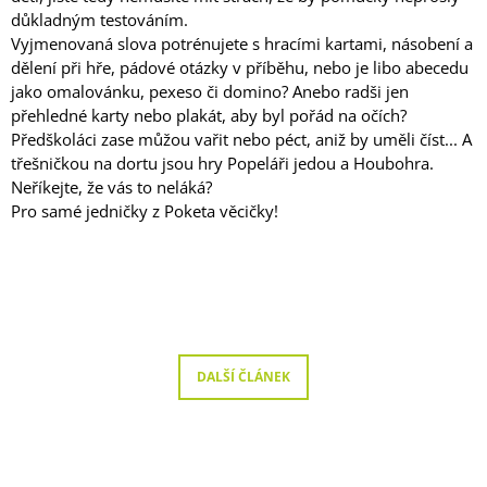
důkladným testováním.
A
Vyjmenovaná slova potrénujete s hracími kartami, násobení a
J
dělení při hře, pádové otázky v příběhu, nebo je libo abecedu
Í
jako omalovánku, pexeso či domino? Anebo radši jen
T
přehledné karty nebo plakát, aby byl pořád na očích?
?
Předškoláci zase můžou vařit nebo péct, aniž by uměli číst... A
třešničkou na dortu jsou hry Popeláři jedou a Houbohra.
Neříkejte, že vás to neláká?
Pro samé jedničky z Poketa věcičky!
HLEDAT
D
O
DALŠÍ ČLÁNEK
P
O
R
U
Č
U