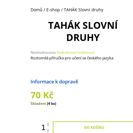
135 Kč
Domů
/
E-shop
/
TAHÁK Slovní druhy
TAHÁK SLOVNÍ
DRUHY
Průměrné
Neohodnoceno
Podrobnosti hodnocení
hodnocení
Roztomilá příručka pro učení se českého jazyka
produktu
je
0,0
z
Možnosti doručení
5
hvězdiček.
70 Kč
Měrná
Skladem
(4 ks)
cena:
DO KOŠÍKU