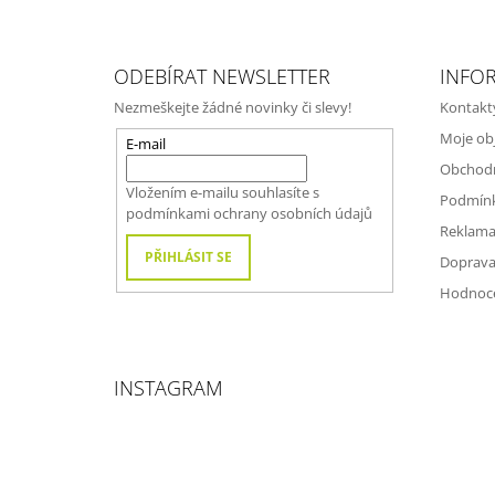
Z
Á
ODEBÍRAT NEWSLETTER
INFO
P
Nezmeškejte žádné novinky či slevy!
Kontakt
A
Moje ob
T
E-mail
Obchod
Í
Vložením e-mailu souhlasíte s
Podmínk
podmínkami ochrany osobních údajů
Reklama
PŘIHLÁSIT SE
Doprava
Hodnoc
INSTAGRAM