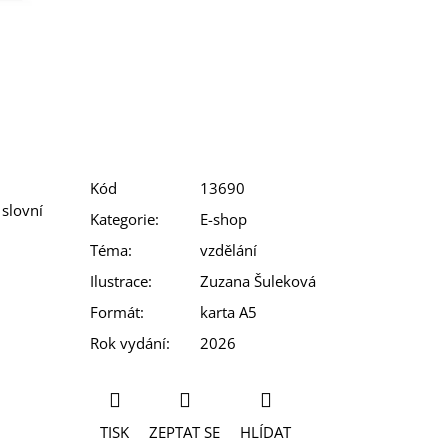
,
Kód
13690
 slovní
Kategorie
:
E-shop
Téma
:
vzdělání
Ilustrace
:
Zuzana Šuleková
Formát
:
karta A5
Rok vydání
:
2026
TISK
ZEPTAT SE
HLÍDAT