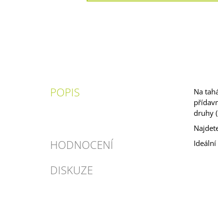
POPIS
Na tahá
přídavn
druhy (
Najdete
HODNOCENÍ
Ideální
DISKUZE