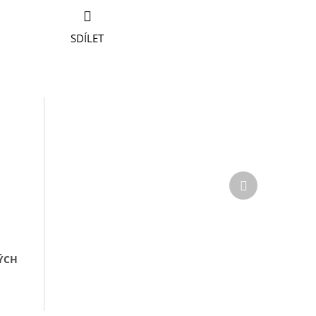
SDÍLET
Další
produkt
ÝCH