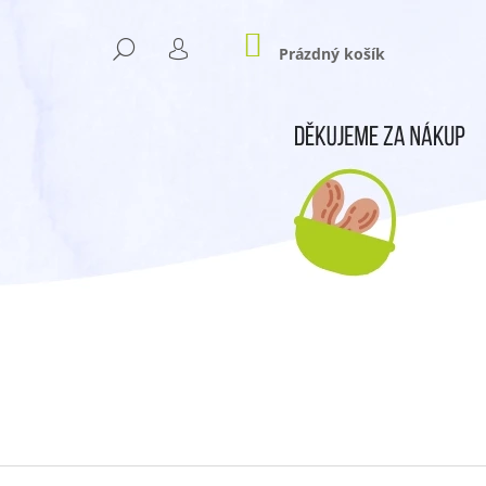
NÁKUPNÍ
HLEDAT
KOŠÍK
Prázdný košík
PŘIHLÁŠENÍ
Následující
- LÉTO 2025