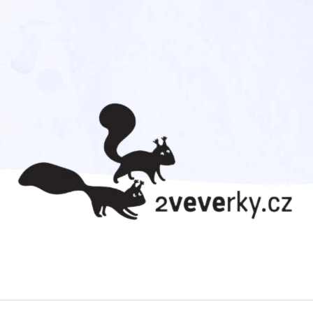
CO POTŘEBUJETE NAJÍT?
HLEDAT
DOPORUČUJEME
TOM DÁVÁ GÓL!
AHOJ DIVOČINO 