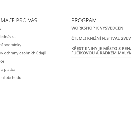
RMACE PRO VÁS
PROGRAM
WORKSHOP K VYSVĚDČENÍ
y
jednávka
ČTEME! KNIŽNÍ FESTIVAL 2VE
ní podmínky
KŘEST KNIHY JE MĚSTO S RE
FUČÍKOVOU A RADKEM MALÝ
y ochrany osobních údajů
ce
 a platba
ení obchodu