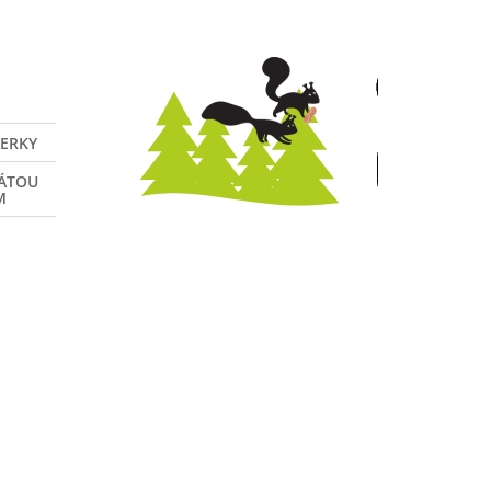
VERKY
NÁTOU
M