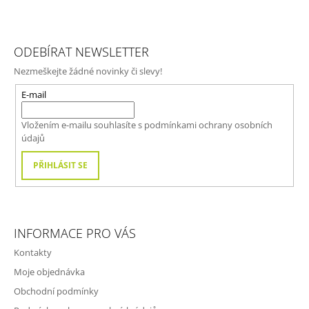
Z
Á
ODEBÍRAT NEWSLETTER
P
Nezmeškejte žádné novinky či slevy!
A
T
E-mail
Í
Vložením e-mailu souhlasíte s
podmínkami ochrany osobních
údajů
PŘIHLÁSIT SE
INFORMACE PRO VÁS
Kontakty
Moje objednávka
Obchodní podmínky