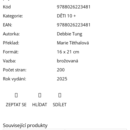
Kód
9788026223481
Kategorie
:
DĚTI 10 +
EAN
:
9788026223481
Autorka
:
Debbie Tung
Překlad
:
Marie Těthalová
Formát
:
16 x 21 cm
Vazba
:
brožovaná
Počet stran
:
200
Rok vydání
:
2025
ZEPTAT SE
HLÍDAT
SDÍLET