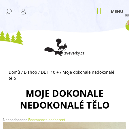
K
Přejít
M
na
O
NÁKUPNÍ
HLEDAT
ZPĚT
ZPĚT
obsah
KOŠÍK
PŘIHLÁŠENÍ
Š
Í
C
K
O
P
O
T
Ř
Domů
/
E-shop
/
DĚTI 10 +
/
Moje dokonale nedokonalé
E
tělo
B
U
MOJE DOKONALE
J
NEDOKONALÉ TĚLO
E
T
E
Průměrné
Neohodnoceno
Podrobnosti hodnocení
hodnocení
N