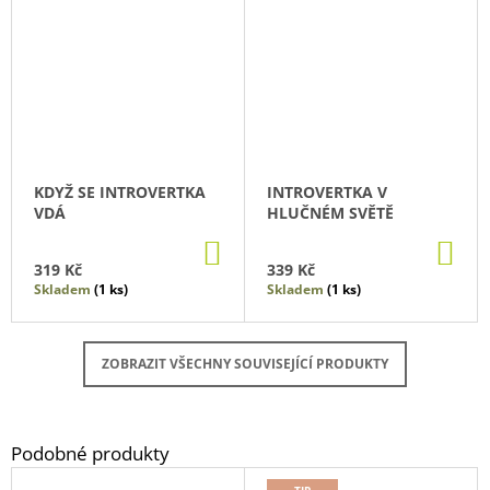
KDYŽ SE INTROVERTKA
INTROVERTKA V
VDÁ
HLUČNÉM SVĚTĚ
DO
DO
KOŠÍKU
KO
319 Kč
339 Kč
Skladem
(1 ks)
Skladem
(1 ks)
ZOBRAZIT VŠECHNY SOUVISEJÍCÍ PRODUKTY
TIP