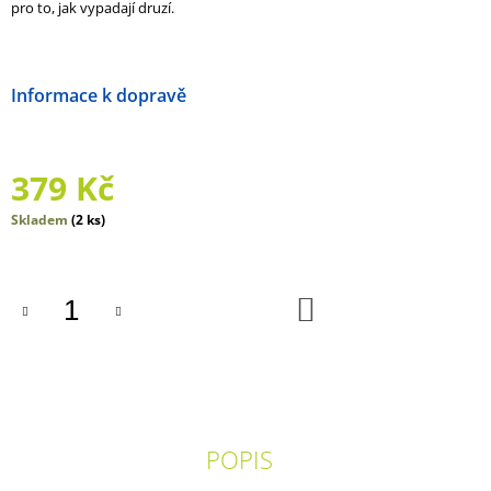
pro to, jak vypadají druzí.
J
E
M
E
Možnosti doručení
KLUBKO
EMOCÍ
379 Kč
690
Kč
Měrná
Skladem
(2 ks)
cena:
DO
KOŠÍKU
POPIS