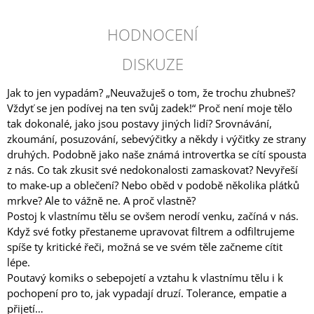
HODNOCENÍ
DISKUZE
Jak to jen vypadám? „Neuvažuješ o tom, že trochu zhubneš?
Vždyť se jen podívej na ten svůj zadek!“ Proč není moje tělo
tak dokonalé, jako jsou postavy jiných lidí? Srovnávání,
zkoumání, posuzování, sebevýčitky a někdy i výčitky ze strany
druhých. Podobně jako naše známá introvertka se cítí spousta
z nás. Co tak zkusit své nedokonalosti zamaskovat? Nevyřeší
to make-up a oblečení? Nebo oběd v podobě několika plátků
mrkve? Ale to vážně ne. A proč vlastně?
Postoj k vlastnímu tělu se ovšem nerodí venku, začíná v nás.
Když své fotky přestaneme upravovat filtrem a odfiltrujeme
spíše ty kritické řeči, možná se ve svém těle začneme cítit
lépe.
Poutavý komiks o sebepojetí a vztahu k vlastnímu tělu i k
pochopení pro to, jak vypadají druzí. Tolerance, empatie a
přijetí…