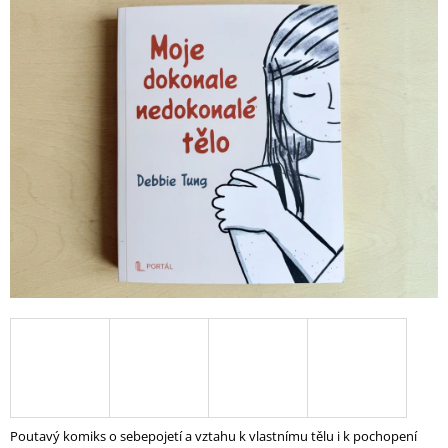
produktu
A
je
0,0
J
z
Í
5
hvězdiček.
T
?
HLEDAT
D
O
P
O
R
U
Č
Poutavý komiks o sebepojetí a vztahu k vlastnímu tělu i k pochopení
U