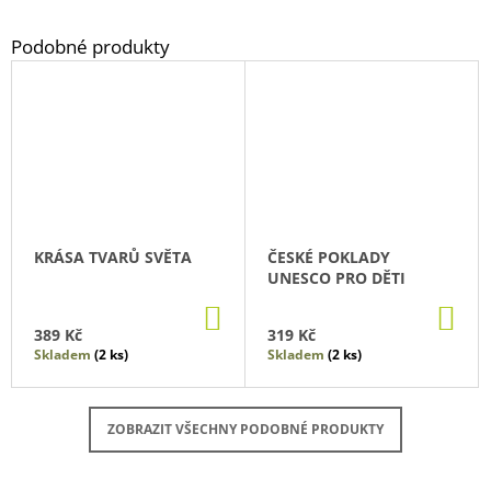
KRÁSA TVARŮ SVĚTA
ČESKÉ POKLADY
UNESCO PRO DĚTI
DO
DO
KOŠÍKU
KO
389 Kč
319 Kč
Skladem
(2 ks)
Skladem
(2 ks)
ZOBRAZIT VŠECHNY PODOBNÉ PRODUKTY