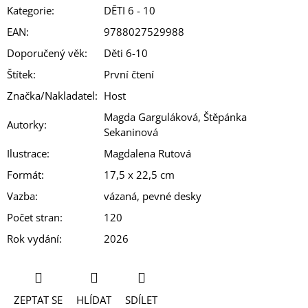
Kategorie
:
DĚTI 6 - 10
EAN
:
9788027529988
Doporučený věk
:
Děti 6-10
Štítek
:
První čtení
Značka/Nakladatel
:
Host
Magda Garguláková, Štěpánka
Autorky
:
Sekaninová
Ilustrace
:
Magdalena Rutová
Formát
:
17,5 x 22,5 cm
Vazba
:
vázaná, pevné desky
Počet stran
:
120
Rok vydání
:
2026
ZEPTAT SE
HLÍDAT
SDÍLET