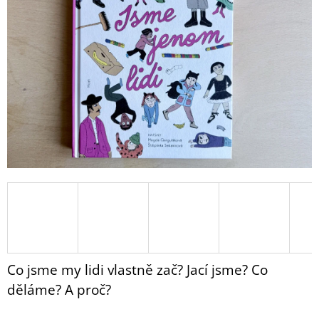
5
A
hvězdiček.
J
Í
T
?
HLEDAT
D
O
P
O
Co jsme my lidi vlastně zač? Jací jsme? Co
R
děláme? A proč?
U
Č
U