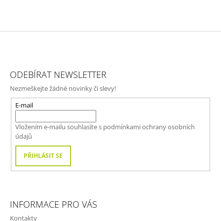
Z
Á
ODEBÍRAT NEWSLETTER
P
Nezmeškejte žádné novinky či slevy!
A
T
E-mail
Í
Vložením e-mailu souhlasíte s
podmínkami ochrany osobních
údajů
PŘIHLÁSIT SE
INFORMACE PRO VÁS
Kontakty