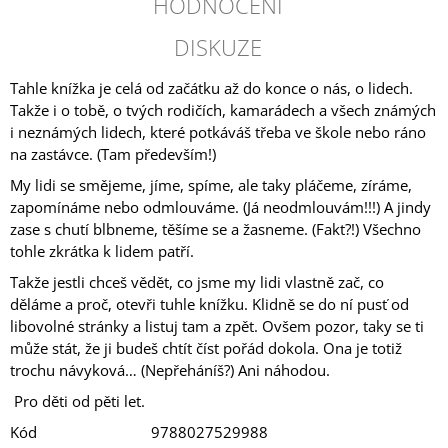
HODNOCENÍ
DISKUZE
Tahle knížka je celá od začátku až do konce o nás, o lidech.
Takže i o tobě, o tvých rodičích, kamarádech a všech známých
i neznámých lidech, které potkáváš třeba ve škole nebo ráno
na zastávce. (Tam především!)
My lidi se smějeme, jíme, spíme, ale taky pláčeme, zíráme,
zapomínáme nebo odmlouváme. (Já neodmlouvám!!!) A jindy
zase s chutí blbneme, těšíme se a žasneme. (Fakt?!) Všechno
tohle zkrátka k lidem patří.
Takže jestli chceš vědět, co jsme my lidi vlastně zač, co
děláme a proč, otevři tuhle knížku. Klidně se do ní pusť od
libovolné stránky a listuj tam a zpět. Ovšem pozor, taky se ti
může stát, že ji budeš chtít číst pořád dokola. Ona je totiž
trochu návyková… (Nepřeháníš?) Ani náhodou.
Pro děti od pěti let.
Kód
9788027529988