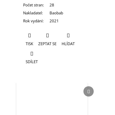
Počet stran
:
28
Nakladatel
:
Baobab
Rok vydání
:
2021
TISK
ZEPTAT SE
HLÍDAT
SDÍLET
Další
Další
produkt
produkt