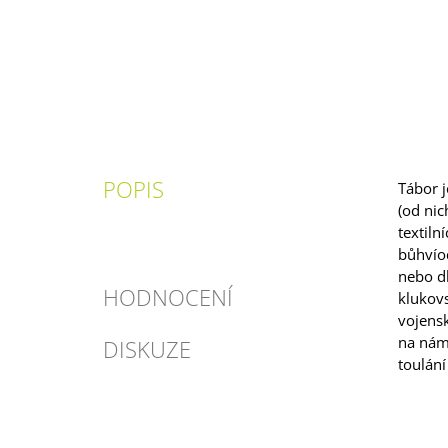
POPIS
Tábor j
(od nic
textiln
bůhvíod
nebo d
HODNOCENÍ
klukovs
vojensk
na námě
DISKUZE
toulání