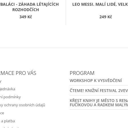
BALÁCI - ZÁHADA LÉTAJÍCÍCH
LEO MESSI. MALÍ LIDÉ, VEL
ROZHODČÍCH
349 Kč
249 Kč
RMACE PRO VÁS
PROGRAM
WORKSHOP K VYSVĚDČENÍ
y
jednávka
ČTEME! KNIŽNÍ FESTIVAL 2VE
ní podmínky
KŘEST KNIHY JE MĚSTO S RE
FUČÍKOVOU A RADKEM MALÝ
y ochrany osobních údajů
ce
 a platba