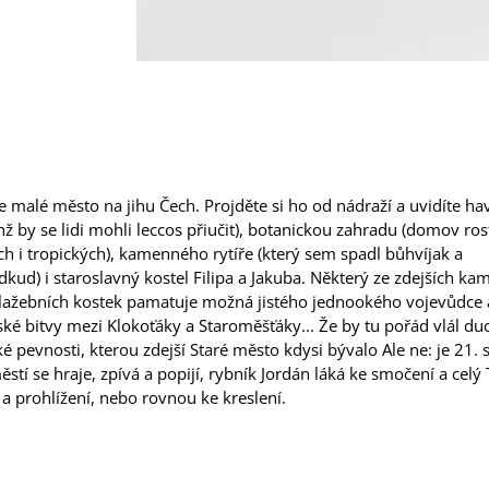
e malé město na jihu Čech. Projděte si ho od nádraží a uvidíte ha
hž by se lidi mohli leccos přiučit), botanickou zahradu (domov ros
ích i tropických), kamenného rytíře (který sem spadl bůhvíjak a
kud) i staroslavný kostel Filipa a Jakuba. Některý ze zdejších ka
lažebních kostek pamatuje možná jistého jednookého vojevůdce a
ké bitvy mezi Klokoťáky a Staroměšťáky... Že by tu pořád vlál du
é pevnosti, kterou zdejší Staré město kdysi bývalo Ale ne: je 21. st
stí se hraje, zpívá a popijí, rybník Jordán láká ke smočení a celý
 a prohlížení, nebo rovnou ke kreslení.