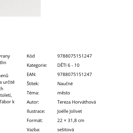
vrany
Kód
9788075151247
tlin
Kategorie
:
DĚTI 6 - 10
EAN
:
9788075151247
menů
 určitě
Štítek
:
Naučné
ch
Téma
:
město
oletí,
 Tábor k
Autor
:
Tereza Horváthová
Ilustrace
:
Joëlle Jolivet
Formát
:
22 × 31,8 cm
Vazba
:
sešitová