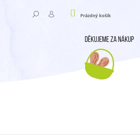
NÁKUPNÍ
HLEDAT
KOŠÍK
Prázdný košík
PŘIHLÁŠENÍ
Následující
N TO NE!