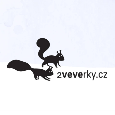
CO POTŘEBUJETE NAJÍT?
HLEDAT
DOPORUČUJEME
ZVÍŘECÍ SNĚM
PŘEKVAPENÍ? JE