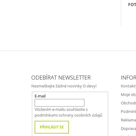
FOT
Z
Á
ODEBÍRAT NEWSLETTER
INFO
P
Nezmeškejte žádné novinky či slevy!
Kontakt
A
Moje ob
T
E-mail
Obchod
Í
Vložením e-mailu souhlasíte s
Podmínk
podmínkami ochrany osobních údajů
Reklama
PŘIHLÁSIT SE
Doprava