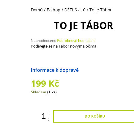
269 Kč
Domů
/
E-shop
/
DĚTI 6 - 10
/
To je Tábor
TO JE TÁBOR
Průměrné
Neohodnoceno
Podrobnosti hodnocení
hodnocení
Podívejte se na Tábor novýma očima
produktu
je
0,0
z
Možnosti doručení
5
hvězdiček.
199 Kč
Měrná
Skladem
(1 ks)
cena:
DO KOŠÍKU