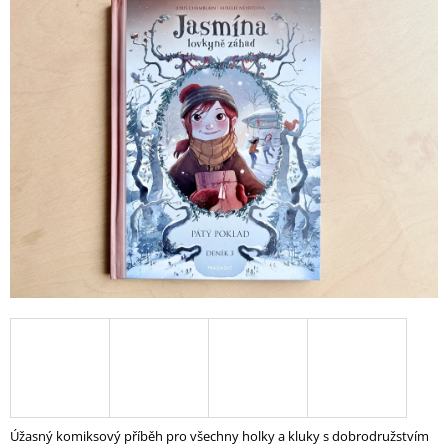
produktu
A
je
0,0
J
z
Í
5
hvězdiček.
T
?
HLEDAT
D
O
P
O
R
U
Č
Úžasný komiksový příběh pro všechny holky a kluky s dobrodružstvím
U