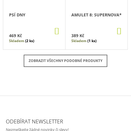
PSÍ DNY
AMULET 8: SUPERNOVA*
DO
DO
KOŠÍKU
KO
469 Kč
389 Kč
Skladem
(2 ks)
Skladem
(1 ks)
ZOBRAZIT VŠECHNY PODOBNÉ PRODUKTY
Z
Á
ODEBÍRAT NEWSLETTER
P
Nezmeškejte žádné novinky či slevy!