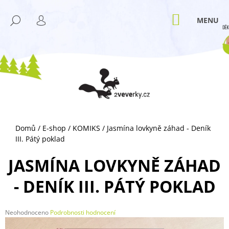
K
Přejít
M
na
O
NÁKUPNÍ
HLEDAT
ZPĚT
ZPĚT
obsah
KOŠÍK
PŘIHLÁŠENÍ
Š
Í
C
K
O
P
O
T
Ř
Domů
/
E-shop
/
KOMIKS
/
Jasmína lovkyně záhad - Deník
E
III. Pátý poklad
B
U
JASMÍNA LOVKYNĚ ZÁHAD
J
- DENÍK III. PÁTÝ POKLAD
E
T
E
Průměrné
Neohodnoceno
Podrobnosti hodnocení
hodnocení
N