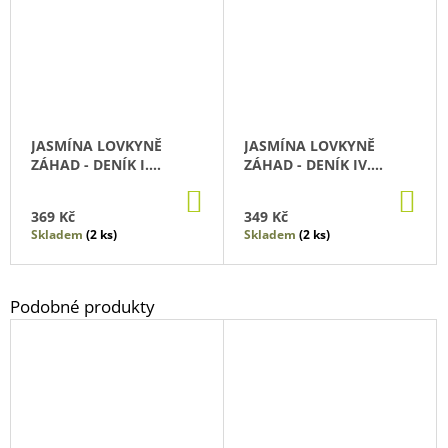
JASMÍNA LOVKYNĚ
JASMÍNA LOVKYNĚ
ZÁHAD - DENÍK I.
ZÁHAD - DENÍK IV.
ZKAMENĚLÁ ZOO
TAJUPLNÝ PORTRÉT
DO
DO
KOŠÍKU
KO
369 Kč
349 Kč
Skladem
(2 ks)
Skladem
(2 ks)