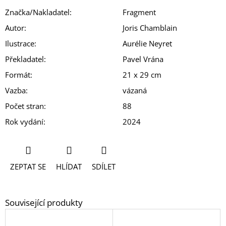
Značka/Nakladatel
:
Fragment
Autor
:
Joris Chamblain
Ilustrace
:
Aurélie Neyret
Překladatel
:
Pavel Vrána
Formát
:
21 x 29 cm
Vazba
:
vázaná
Počet stran
:
88
Rok vydání
:
2024
ZEPTAT SE
HLÍDAT
SDÍLET