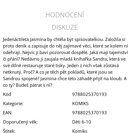
HODNOCENÍ
DISKUZE
Jedenáctiletá Jasmína by chtěla být spisovatelkou. Založila si
proto deník a zapisuje do něj zajímavé věci, které se kolem ní
odehrají. Nejvíc ji baví pozorovat dospělé. Jaká mají tajemství
či přání? Nedávno ji zaujala mladá knihařka Sandra, která ve
své dílně restauruje staré tisky. Jeden z nich však zůstává
netknutý. Proč? A co je těch pět pokladů, které jsou se
Sandrou spojené? Jasmína chce této záhadě přijít na kloub. A
co ty? Budeš pátrat s ní?
Kód
9788025370193
Kategorie
:
KOMIKS
EAN
:
9788025370193
Doporučený věk
:
Děti 6-10
Štítek
:
Komiks