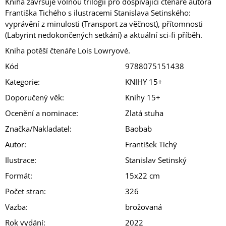
Kniha završuje volnou trilogii pro dospívající čtenáře autora
Františka Tichého s ilustracemi Stanislava Setinského:
vyprávění z minulosti (Transport za věčnost), přítomnosti
(Labyrint nedokončených setkání) a aktuální sci-fi příběh.
Kniha potěší čtenáře Lois Lowryové.
Kód
9788075151438
Kategorie
:
KNIHY 15+
Doporučený věk
:
Knihy 15+
Ocenění a nominace
:
Zlatá stuha
Značka/Nakladatel
:
Baobab
Autor
:
František Tichý
Ilustrace
:
Stanislav Setinský
Formát
:
15x22 cm
Počet stran
:
326
Vazba
:
brožovaná
Rok vydání
:
2022