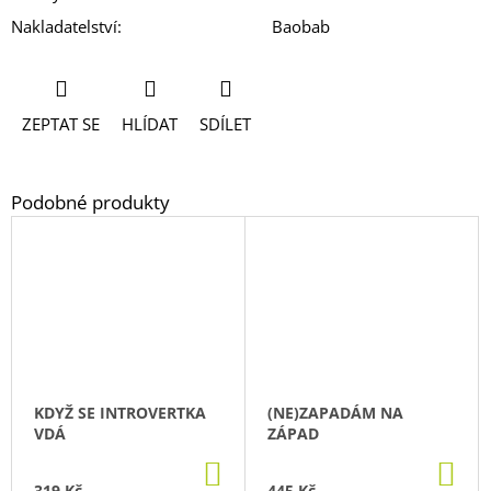
Nakladatelství
:
Baobab
ZEPTAT SE
HLÍDAT
SDÍLET
KDYŽ SE INTROVERTKA
(NE)ZAPADÁM NA
VDÁ
ZÁPAD
DO
DO
KOŠÍKU
KO
319 Kč
445 Kč