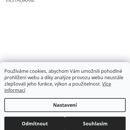
INSTAGRAM
Používáme cookies, abychom Vám umožnili pohodlné
prohlížení webu a díky analýze provozu webu neustále
zlepšovali jeho funkce, výkon a použitelnost.
Více
informací
Sledovat na Instagramu
Nastavení
Odmítnout
Souhlasím
© 2026 2veverky. Všechna práva vyhrazena.
Vytvořil Shoptet