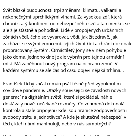
Svět blízké budoucnosti trpí změnami klimatu, válkami a
nekonečnými uprchlickými vlnami. Za vysokou zdí, která
chrání starý kontinent od nebezpečného světa tam venku, se
ale žije šťastně a pohodlně. Lidé v propojených urbánních
zónách vědí, čeho se vyvarovat, vědí, jak žít zdravě, jak
zacházet se svými emocemi. Jejich život řídí a chrání dokonale
propracovaný Systém. Čtrnáctiletý Jony se v něm pohybuje
jako doma. Jednoho dne je ale vybrán pro tajnou armádní
misi. Má zaběhnout nový program na ochranu země. V
každém systému se ale čas od času objeví nějaká trhlina...
František Tichý začal román psát těsně před vypuknutím
covidové pandemie. Otázky související se závislostí nových
generací na digitálním světě, které si pokládal, náhle
dostávaly nové, nečekané rozměry. Co znamená dokonalá
kontrola a stálé připojení? Kde jsou hranice zodpovědnosti i
svobody státu a jednotlivce? A kde je skutečné nebezpečí: v
těch, kteří námi manipulují, nebo v nás samotných?