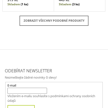
Skladem
(1 ks)
Skladem
(3 ks)
ZOBRAZIT VŠECHNY PODOBNÉ PRODUKTY
Z
Á
ODEBÍRAT NEWSLETTER
P
Nezmeškejte žádné novinky či slevy!
A
T
E-mail
Í
Vložením e-mailu souhlasíte s
podmínkami ochrany osobních
údajů