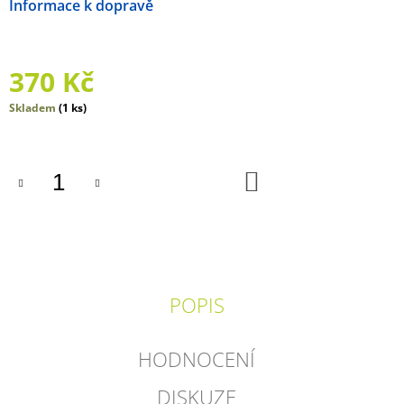
Možnosti doručení
J
E
M
E
370 Kč
ZVÍŘÁTKA
Měrná
Skladem
(1 ks)
ZE
cena:
STATKU
465
DO
Kč
KOŠÍKU
POPIS
HODNOCENÍ
DISKUZE