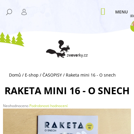
K
Přejít
M
na
O
NÁKUPNÍ
HLEDAT
ZPĚT
ZPĚT
obsah
KOŠÍK
PŘIHLÁŠENÍ
Š
Í
C
K
O
P
O
T
Ř
Domů
/
E-shop
/
ČASOPISY
/
Raketa mini 16 - O snech
E
B
RAKETA MINI 16 - O SNECH
U
J
Průměrné
Neohodnoceno
Podrobnosti hodnocení
E
hodnocení
T
produktu
je
E
0,0
N
z