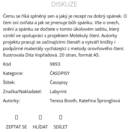
DISKUZE
Čemu se říká splněný sen a jaký je recept na dobrý spánek. O
čem sní zvířata a jak se jmenuje bůh spánku. Vše o snech,
snění a spánku se dočtete v tomto úkolovém sešitu, který
vznikl ve spolupráci s projektem Molekuly čtení. Autorky
projektu pracují se začínajícími čtenáři a vytváří knížky i
podpůrné materiály vycházející z metody úrovňového čtení.
Ilustrovala Dita Vopřadová. 20 stran, formát A5
.
Kód
9893
Kategorie
:
ČASOPISY
Štítek
:
Časopisy
Značka/Nakladatel
:
Labyrint
Autorky
:
Tereza Booth, Kateřina Špronglová
ZEPTAT SE
HLÍDAT
SDÍLET