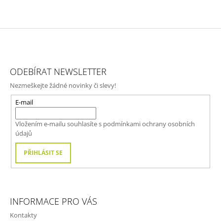
Z
Á
ODEBÍRAT NEWSLETTER
P
Nezmeškejte žádné novinky či slevy!
A
T
E-mail
Í
Vložením e-mailu souhlasíte s
podmínkami ochrany osobních
údajů
PŘIHLÁSIT SE
INFORMACE PRO VÁS
Kontakty