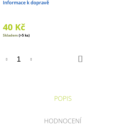
Možnosti doručení
J
E
M
E
40 Kč
CÍŤA
Měrná
Skladem
(>5 ks)
-
cena:
SENZITIVNÍ
SEŠIT
150
DO
KOŠÍKU
Kč
POPIS
HODNOCENÍ