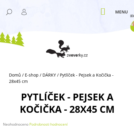
K
Přejít
M
na
O
NÁKUPNÍ
HLEDAT
ZPĚT
ZPĚT
obsah
KOŠÍK
PŘIHLÁŠENÍ
Š
Í
C
K
O
P
O
T
Ř
Domů
/
E-shop
/
DÁRKY
/
Pytlíček - Pejsek a Kočička -
E
28x45 cm
B
U
PYTLÍČEK - PEJSEK A
J
KOČIČKA - 28X45 CM
E
T
E
Průměrné
Neohodnoceno
Podrobnosti hodnocení
hodnocení
N