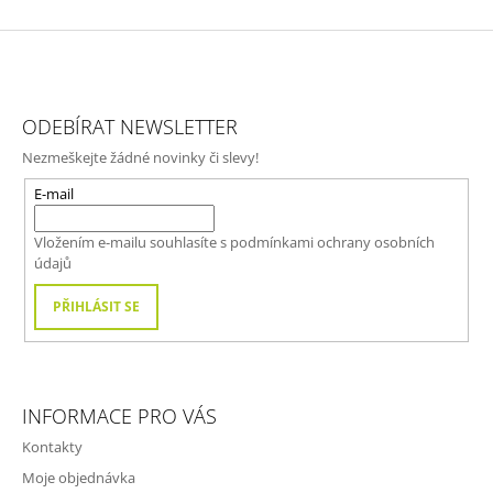
Z
Á
ODEBÍRAT NEWSLETTER
P
Nezmeškejte žádné novinky či slevy!
A
T
E-mail
Í
Vložením e-mailu souhlasíte s
podmínkami ochrany osobních
údajů
PŘIHLÁSIT SE
INFORMACE PRO VÁS
Kontakty
Moje objednávka