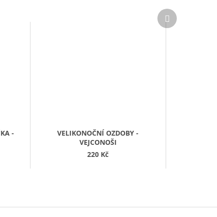
Další
produkt
KA -
VELIKONOČNÍ OZDOBY -
VEJCONOŠI
220 Kč