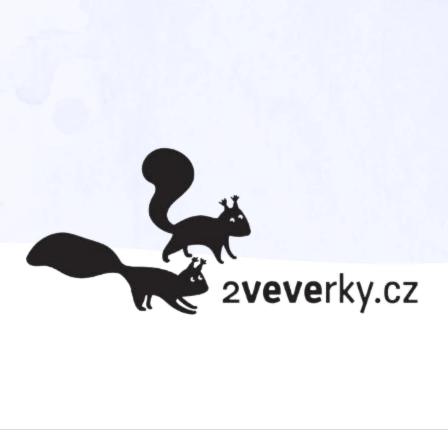
CO POTŘEBUJETE NAJÍT?
HLEDAT
DOPORUČUJEME
TADEÁŠ HAENKE. CESTA
CVRČEK