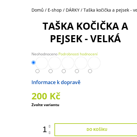
250 Kč
Domů
/
E-shop
/
DÁRKY
/
Taška kočička a pejsek - v
TAŠKA KOČIČKA A
PEJSEK - VELKÁ
Průměrné
Neohodnoceno
Podrobnosti hodnocení
hodnocení
produktu
je
0,0
z
Možnosti doručení
5
hvězdiček.
200 Kč
Měrná
Zvolte variantu
cena:
DO KOŠÍKU