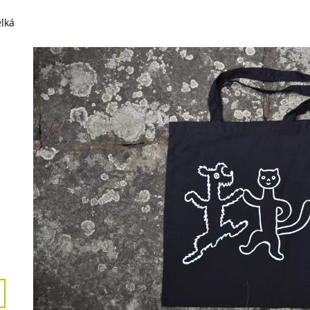
NEOHROŽENÉHO DOBRODRUHA
370 Kč
1 492 Kč
elká