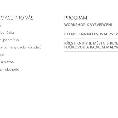
RMACE PRO VÁS
PROGRAM
WORKSHOP K VYSVĚDČENÍ
y
jednávka
ČTEME! KNIŽNÍ FESTIVAL 2VE
ní podmínky
KŘEST KNIHY JE MĚSTO S RE
FUČÍKOVOU A RADKEM MALÝ
y ochrany osobních údajů
ce
 a platba
ení obchodu