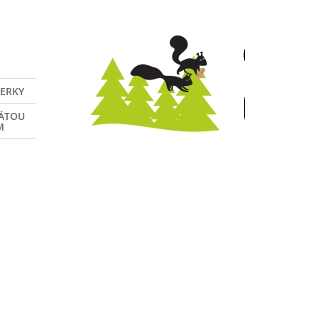
VERKY
NÁTOU
M