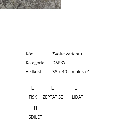
Kód
Zvolte variantu
Kategorie
:
DÁRKY
Velikost
:
38 x 40 cm plus uši
TISK
ZEPTAT SE
HLÍDAT
SDÍLET