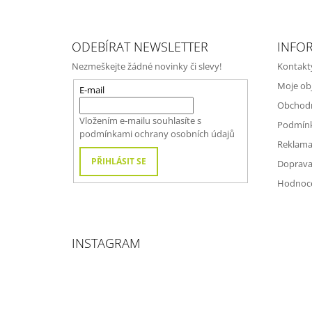
Z
Á
ODEBÍRAT NEWSLETTER
INFO
P
Nezmeškejte žádné novinky či slevy!
Kontakt
A
Moje ob
T
E-mail
Obchod
Í
Vložením e-mailu souhlasíte s
Podmínk
podmínkami ochrany osobních údajů
Reklama
PŘIHLÁSIT SE
Doprava
Hodnoc
INSTAGRAM