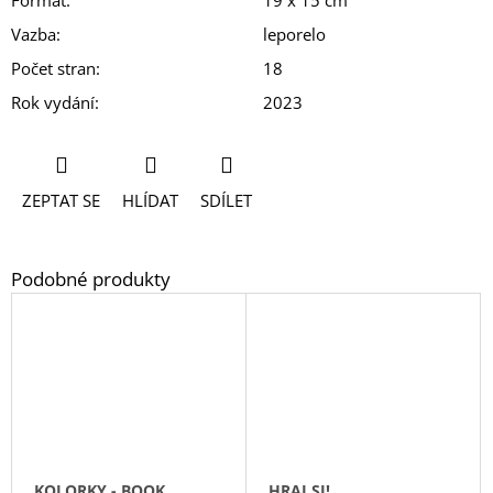
Vazba
:
leporelo
Počet stran
:
18
Rok vydání
:
2023
ZEPTAT SE
HLÍDAT
SDÍLET
KOLORKY - BOOK
HRAJ SI!