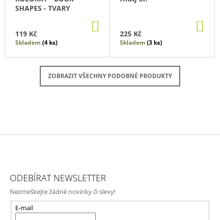
SHAPES - TVARY
DO
DO
KOŠÍKU
KO
119 Kč
225 Kč
Skladem
(4 ks)
Skladem
(3 ks)
ZOBRAZIT VŠECHNY PODOBNÉ PRODUKTY
Z
Á
ODEBÍRAT NEWSLETTER
P
Nezmeškejte žádné novinky či slevy!
A
T
E-mail