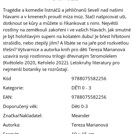
Tragédie a komedie listnáčů a jehličnanů ševelí nad našimi
hlavami a v kmenech proudí míza múz. Stačí našpicovat uši,
dotknout se kůry a můžete si říkankovat s nimi. Největší
rostliny na zeměkouli zakoření i ve vašich hlavách. Jak smutné
je být holohlavým supem na košatém dubu! Je břest hřbitovní
strašidlo, nebo ztepilý jilm? A líbáte se na jaře pod rozkvetlou
třešní? Výtvarnice a autorka knih pro děti Tereza Marianová
uzavírá svoji rostlinnou trilogii dřevnatým Stromolelem
(
Květolelo
2020,
Keřolelo
2022). Letokruhy literatury pro
nejmenší botaniky se rozrůstají.
Kód
9788075582256
Kategorie
:
DĚTI 0 - 3
EAN
:
9788075582256
Doporučený věk
:
Děti 0-3
Značka/Nakladatel
:
Meander
Autorka
:
Tereza Marianová
Formát
:
19 x 15 cm