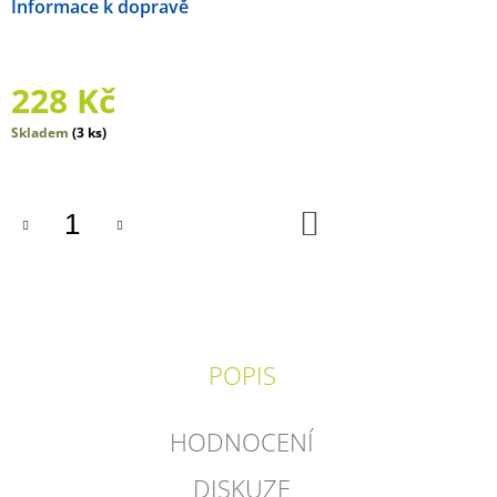
Možnosti doručení
J
E
M
E
228 Kč
ALBERT
Měrná
Skladem
(3 ks)
EINSTEIN.
cena:
MALÍ
LIDÉ,
VELKÉ
DO
SNY.
KOŠÍKU
249
Kč
POPIS
HODNOCENÍ
DISKUZE