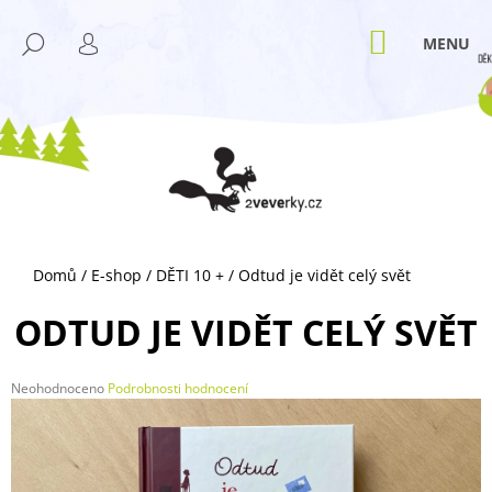
K
Přejít
M
na
O
NÁKUPNÍ
HLEDAT
ZPĚT
ZPĚT
obsah
KOŠÍK
PŘIHLÁŠENÍ
Š
Í
C
K
O
P
O
T
Ř
Domů
/
E-shop
/
DĚTI 10 +
/
Odtud je vidět celý svět
E
B
ODTUD JE VIDĚT CELÝ SVĚT
U
J
Průměrné
Neohodnoceno
Podrobnosti hodnocení
E
hodnocení
T
produktu
je
E
0,0
N
z