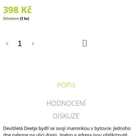
J
398 Kč
E
M
Měrná
Skladem
(3 ks)
E
cena:
CVRČEK
DO
370
KOŠÍKU
Kč
POPIS
HODNOCENÍ
DISKUZE
Devítiletá Deetje bydlí se svojí maminkou v bytovce. Jednoho
dne nalezne na ulici dopis. Jméno a adresa jsou přeškrtnuté.