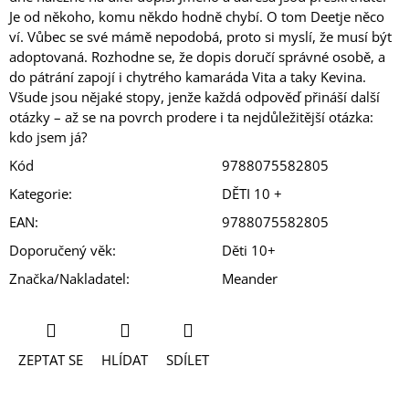
Je od někoho, komu někdo hodně chybí. O tom Deetje něco
ví. Vůbec se své mámě nepodobá, proto si myslí, že musí být
adoptovaná. Rozhodne se, že dopis doručí správné osobě, a
do pátrání zapojí i chytrého kamaráda Vita a taky Kevina.
Všude jsou nějaké stopy, jenže každá odpověď přináší další
otázky – až se na povrch prodere i ta nejdůležitější otázka:
kdo jsem já?
Kód
9788075582805
Kategorie
:
DĚTI 10 +
EAN
:
9788075582805
Doporučený věk
:
Děti 10+
Značka/Nakladatel
:
Meander
ZEPTAT SE
HLÍDAT
SDÍLET