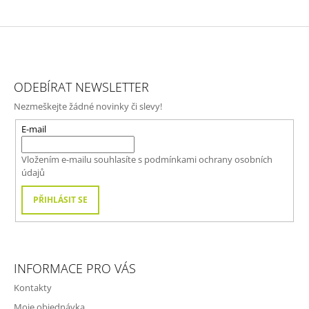
Z
Á
ODEBÍRAT NEWSLETTER
P
Nezmeškejte žádné novinky či slevy!
A
T
E-mail
Í
Vložením e-mailu souhlasíte s
podmínkami ochrany osobních
údajů
PŘIHLÁSIT SE
INFORMACE PRO VÁS
Kontakty
Moje objednávka