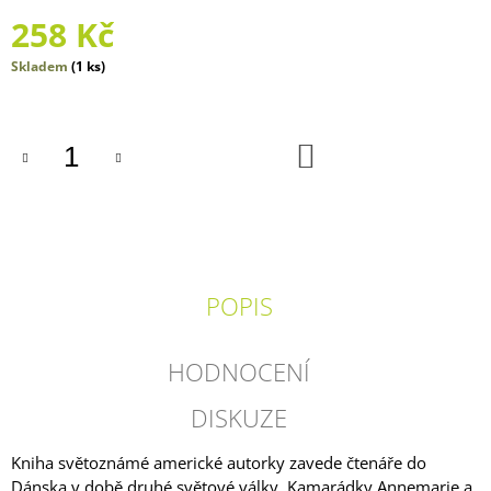
J
258 Kč
E
M
Měrná
Skladem
(1 ks)
E
cena:
ADVENTNÍ
KALENDÁŘ
DO
KOŠÍKU
POHÁDKY
250
Kč
POPIS
HODNOCENÍ
DISKUZE
Kniha světoznámé americké autorky zavede čtenáře do
Dánska v době druhé světové války. Kamarádky Annemarie a