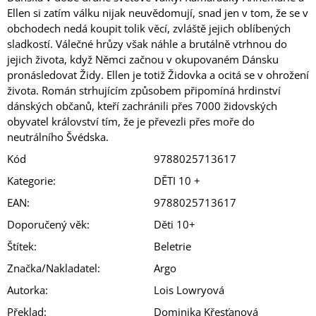
Ellen si zatím válku nijak neuvědomují, snad jen v tom, že se v
obchodech nedá koupit tolik věcí, zvláště jejich oblíbených
sladkostí. Válečné hrůzy však náhle a brutálně vtrhnou do
jejich života, když Němci začnou v okupovaném Dánsku
pronásledovat Židy. Ellen je totiž Židovka a ocitá se v ohrožení
života. Román strhujícím způsobem připomíná hrdinství
dánských občanů, kteří zachránili přes 7000 židovských
obyvatel království tím, že je převezli přes moře do
neutrálního Švédska.
Kód
9788025713617
Kategorie
:
DĚTI 10 +
EAN
:
9788025713617
Doporučený věk
:
Děti 10+
Štítek
:
Beletrie
Značka/Nakladatel
:
Argo
Autorka
:
Lois Lowryová
Překlad
:
Dominika Křesťanová