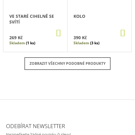
VE STARÉ CIHELNĚ SE
KOLO
SVÍTÍ
DO
DO
KOŠÍKU
KO
269 Kč
390 Kč
Skladem
(1 ks)
Skladem
(3 ks)
ZOBRAZIT VŠECHNY PODOBNÉ PRODUKTY
Z
Á
ODEBÍRAT NEWSLETTER
P
Nezmeškejte žádné novinky či slevy!