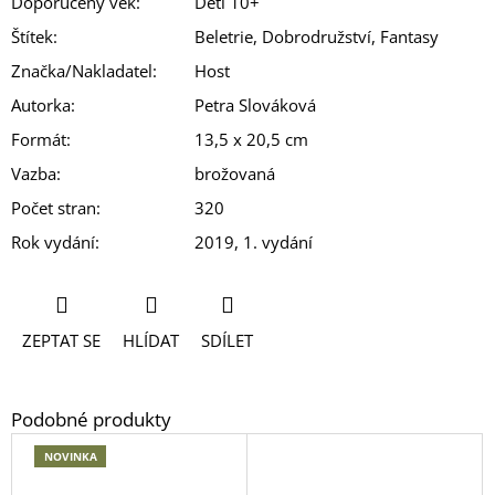
Doporučený věk
:
Děti 10+
Štítek
:
Beletrie, Dobrodružství, Fantasy
Značka/Nakladatel
:
Host
Autorka
:
Petra Slováková
Formát
:
13,5 x 20,5 cm
Vazba
:
brožovaná
Počet stran
:
320
Rok vydání
:
2019, 1. vydání
ZEPTAT SE
HLÍDAT
SDÍLET
NOVINKA