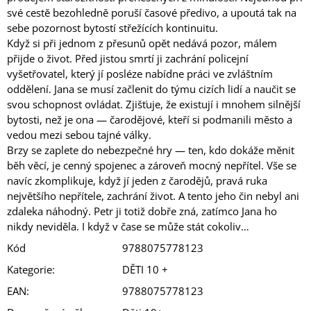
své cestě bezohledně poruší časové předivo, a upoutá tak na
sebe pozornost bytostí střežících kontinuitu.
Když si při jednom z přesunů opět nedává pozor, málem
přijde o život. Před jistou smrtí ji zachrání policejní
vyšetřovatel, který jí posléze nabídne práci ve zvláštním
oddělení. Jana se musí začlenit do týmu cizích lidí a naučit se
svou schopnost ovládat. Zjišťuje, že existují i mnohem silnější
bytosti, než je ona — čarodějové, kteří si podmanili město a
vedou mezi sebou tajné války.
Brzy se zaplete do nebezpečné hry — ten, kdo dokáže měnit
běh věcí, je cenný spojenec a zároveň mocný nepřítel. Vše se
navíc zkomplikuje, když jí jeden z čarodějů, pravá ruka
největšího nepřítele, zachrání život. A tento jeho čin nebyl ani
zdaleka náhodný. Petr ji totiž dobře zná, zatímco Jana ho
nikdy neviděla. I když v čase se může stát cokoliv…
Kód
9788075778123
Kategorie
:
DĚTI 10 +
EAN
:
9788075778123