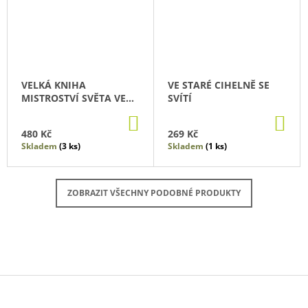
VELKÁ KNIHA
VE STARÉ CIHELNĚ SE
MISTROSTVÍ SVĚTA VE
SVÍTÍ
FOTBALE
DO
DO
KOŠÍKU
KO
480 Kč
269 Kč
Skladem
(3 ks)
Skladem
(1 ks)
ZOBRAZIT VŠECHNY PODOBNÉ PRODUKTY