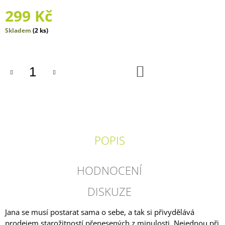
J
299 Kč
E
M
Měrná
Skladem
(2 ks)
E
cena:
PŘEKVAPENÍ?
JEN
DO
KOŠÍKU
TO
NE!
249
Kč
POPIS
HODNOCENÍ
DISKUZE
Jana se musí postarat sama o sebe, a tak si přivydělává
prodejem starožitností přenesených z minulosti. Nejednou při