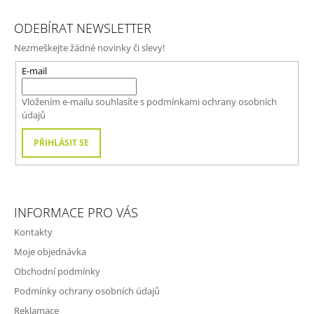
Z
Á
ODEBÍRAT NEWSLETTER
P
Nezmeškejte žádné novinky či slevy!
A
T
E-mail
Í
Vložením e-mailu souhlasíte s
podmínkami ochrany osobních
údajů
PŘIHLÁSIT SE
INFORMACE PRO VÁS
Kontakty
Moje objednávka
Obchodní podmínky
Podmínky ochrany osobních údajů
Reklamace