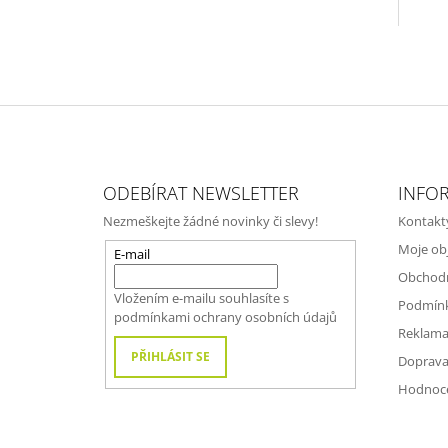
Z
Á
ODEBÍRAT NEWSLETTER
INFO
P
Nezmeškejte žádné novinky či slevy!
Kontakt
A
Moje ob
T
E-mail
Obchod
Í
Vložením e-mailu souhlasíte s
Podmínk
podmínkami ochrany osobních údajů
Reklama
PŘIHLÁSIT SE
Doprava
Hodnoc