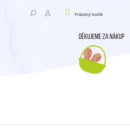
NÁKUPNÍ
HLEDAT
KOŠÍK
Prázdný košík
PŘIHLÁŠENÍ
Následující
- LÉTO 2025