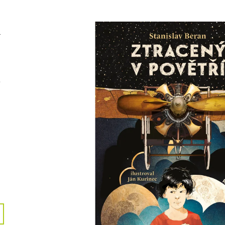
289 Kč
135 Kč
š