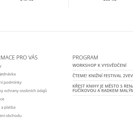
RMACE PRO VÁS
PROGRAM
WORKSHOP K VYSVĚDČENÍ
y
jednávka
ČTEME! KNIŽNÍ FESTIVAL 2VE
ní podmínky
KŘEST KNIHY JE MĚSTO S RE
FUČÍKOVOU A RADKEM MALÝ
y ochrany osobních údajů
ce
 a platba
ení obchodu