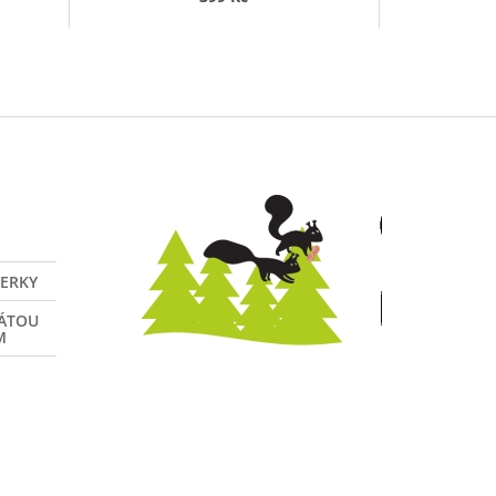
VERKY
NÁTOU
M