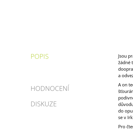
POPIS
Jsou pr
žádné t
dooprav
a odvez
A on te
HODNOCENÍ
šťourán
podivn
DISKUZE
důvodu 
do opuš
se v Ir
Pro čte