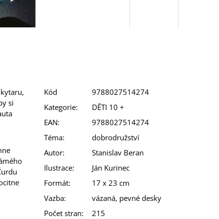
kytaru,
Kód
9788027514274
y si
Kategorie
:
DĚTI 10 +
auta
EAN
:
9788027514274
Téma
:
dobrodružství
mne
Autor
:
Stanislav Beran
námého
Ilustrace
:
Ján Kurinec
Čurdu
ocitne
Formát
:
17 x 23 cm
Vazba
:
vázaná, pevné desky
Počet stran
:
215