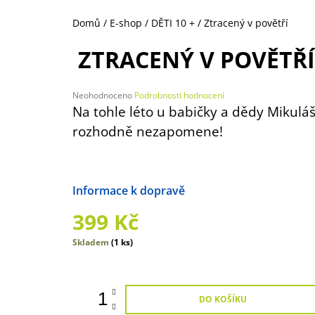
135 Kč
Domů
/
E-shop
/
DĚTI 10 +
/
Ztracený v povětří
ZTRACENÝ V POVĚTŘÍ
Průměrné
Neohodnoceno
Podrobnosti hodnocení
hodnocení
Na tohle léto u babičky a dědy Mikulá
produktu
rozhodně nezapomene!
je
0,0
z
5
hvězdiček.
Možnosti doručení
399 Kč
Měrná
Skladem
(1 ks)
cena:
DO KOŠÍKU