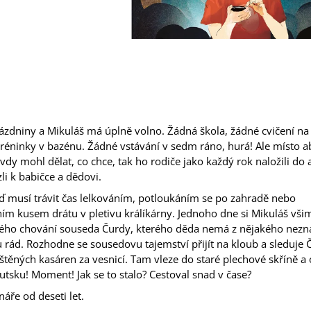
ázdniny a Mikuláš má úplně volno. Žádná škola, žádné cvičení na 
réninky v bazénu. Žádné vstávání v sedm ráno, hurá! Ale místo ab
dy mohl dělat, co chce, tak ho rodiče jako každý rok naložili do 
li k babičce a dědovi.
ď musí trávit čas lelkováním, potloukáním se po zahradě nebo
ím kusem drátu v pletivu králíkárny. Jednoho dne si Mikuláš vši
ého chování souseda Čurdy, kterého děda nemá z nějakého nez
rád. Rozhodne se sousedovu tajemství přijít na kloub a sleduje 
těných kasáren za vesnicí. Tam vleze do staré plechové skříně a 
kutsku! Moment! Jak se to stalo? Cestoval snad v čase?
náře od deseti let.