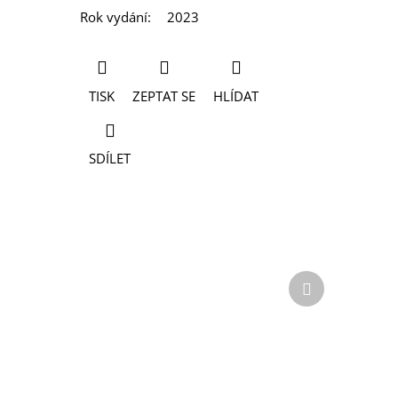
Rok vydání
:
2023
TISK
ZEPTAT SE
HLÍDAT
SDÍLET
Další
produkt