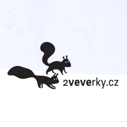
CO POTŘEBUJETE NAJÍT?
HLEDAT
DOPORUČUJEME
TOM DÁVÁ GÓL!
AHOJ DIVOČINO 