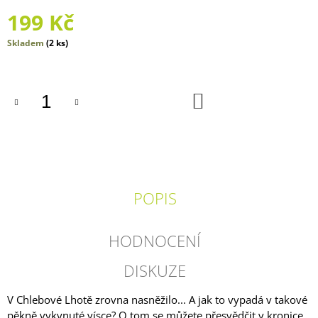
J
199 Kč
E
M
Měrná
Skladem
(2 ks)
E
cena:
PŘÍRUČKA
SKUTEČNÉHO
DO
KOŠÍKU
PALEONTOLOGA
270
Kč
POPIS
HODNOCENÍ
DISKUZE
V Chlebové Lhotě zrovna nasněžilo... A jak to vypadá v takové
pěkně vykynuté vísce? O tom se můžete přesvědčit v kronice