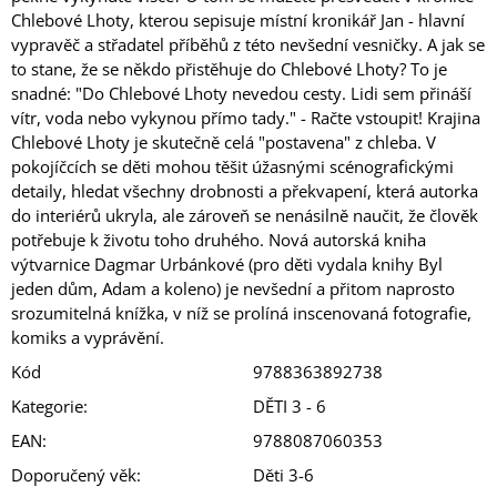
Chlebové Lhoty, kterou sepisuje místní kronikář Jan - hlavní
vypravěč a střadatel příběhů z této nevšední vesničky. A jak se
to stane, že se někdo přistěhuje do Chlebové Lhoty? To je
snadné: "Do Chlebové Lhoty nevedou cesty. Lidi sem přináší
vítr, voda nebo vykynou přímo tady." - Račte vstoupit! Krajina
Chlebové Lhoty je skutečně celá "postavena" z chleba. V
pokojíčcích se děti mohou těšit úžasnými scénografickými
detaily, hledat všechny drobnosti a překvapení, která autorka
do interiérů ukryla, ale zároveň se nenásilně naučit, že člověk
potřebuje k životu toho druhého. Nová autorská kniha
výtvarnice Dagmar Urbánkové (pro děti vydala knihy Byl
jeden dům, Adam a koleno) je nevšední a přitom naprosto
srozumitelná knížka, v níž se prolíná inscenovaná fotografie,
komiks a vyprávění.
Kód
9788363892738
Kategorie
:
DĚTI 3 - 6
EAN
:
9788087060353
Doporučený věk
:
Děti 3-6