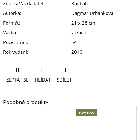
Značka/Nakladatel
:
Baobab
Autorka
:
Dagmar Urbánková
Formát
:
21 x 28 cm
Vazba
:
vázaná
Počet stran
:
64
Rok vydání
:
2010
ZEPTAT SE
HLÍDAT
SDÍLET
NOVINKA