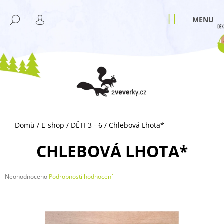
K
Přejít
M
na
O
NÁKUPNÍ
HLEDAT
ZPĚT
ZPĚT
obsah
KOŠÍK
PŘIHLÁŠENÍ
Š
Í
C
K
O
P
O
T
Ř
Domů
/
E-shop
/
DĚTI 3 - 6
/
Chlebová Lhota*
E
B
CHLEBOVÁ LHOTA*
U
J
Průměrné
Neohodnoceno
Podrobnosti hodnocení
E
hodnocení
T
produktu
je
E
0,0
N
z