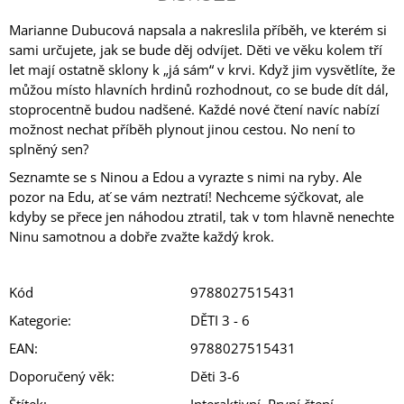
Marianne Dubucová napsala a nakreslila příběh, ve kterém si
sami určujete, jak se bude děj odvíjet. Děti ve věku kolem tří
let mají ostatně sklony k „já sám“ v krvi. Když jim vysvětlíte, že
můžou místo hlavních hrdinů rozhodnout, co se bude dít dál,
stoprocentně budou nadšené. Každé nové čtení navíc nabízí
možnost nechat příběh plynout jinou cestou. No není to
splněný sen?
Seznamte se s Ninou a Edou a vyrazte s nimi na ryby. Ale
pozor na Edu, ať se vám neztratí! Nechceme sýčkovat, ale
kdyby se přece jen náhodou ztratil, tak v tom hlavně nenechte
Ninu samotnou a dobře zvažte každý krok.
Kód
9788027515431
Kategorie
:
DĚTI 3 - 6
EAN
:
9788027515431
Doporučený věk
:
Děti 3-6
Štítek
:
Interaktivní, První čtení