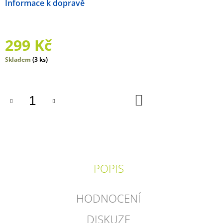
Možnosti doručení
J
E
M
E
299 Kč
PŘEKVAPENÍ?
Měrná
Skladem
(3 ks)
JEN
cena:
TO
NE!
DO
249
KOŠÍKU
Kč
POPIS
HODNOCENÍ
DISKUZE