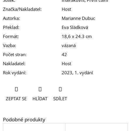
Značka/Nakladatel
:
Host
Autorka
:
Marianne Dubuc
Překlad
:
Eva Sládková
Formát
:
18,6 x 24.3 cm
Vazba
:
vázaná
Počet stran
:
42
Nakladatel
:
Host
Rok vydání
:
2023, 1. vydání
ZEPTAT SE
HLÍDAT
SDÍLET