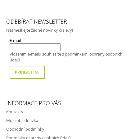
Z
Á
ODEBÍRAT NEWSLETTER
P
Nezmeškejte žádné novinky či slevy!
A
T
E-mail
Í
Vložením e-mailu souhlasíte s
podmínkami ochrany osobních
údajů
PŘIHLÁSIT SE
INFORMACE PRO VÁS
Kontakty
Moje objednávka
Obchodní podmínky
Podmínky ochrany osobních údajů