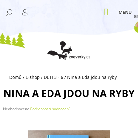
K
Přejít
M
na
O
NÁKUPNÍ
HLEDAT
ZPĚT
ZPĚT
obsah
KOŠÍK
PŘIHLÁŠENÍ
Š
Í
C
K
O
P
O
T
Ř
Domů
/
E-shop
/
DĚTI 3 - 6
/
Nina a Eda jdou na ryby
E
B
NINA A EDA JDOU NA RYBY
U
J
Průměrné
Neohodnoceno
Podrobnosti hodnocení
E
hodnocení
T
produktu
je
E
0,0
N
z