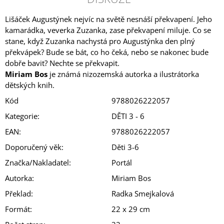
Lišáček Augustýnek nejvíc na světě nesnáší překvapení. Jeho
kamarádka, veverka Zuzanka, zase překvapení miluje. Co se
stane, když Zuzanka nachystá pro Augustýnka den plný
překvápek? Bude se bát, co ho čeká, nebo se nakonec bude
dobře bavit? Nechte se překvapit.
Miriam Bos
je známá nizozemská autorka a ilustrátorka
dětských knih.
Kód
9788026222057
Kategorie
:
DĚTI 3 - 6
EAN
:
9788026222057
Doporučený věk
:
Děti 3-6
Značka/Nakladatel
:
Portál
Autorka
:
Miriam Bos
Překlad
:
Radka Smejkalová
Formát
:
22 x 29 cm