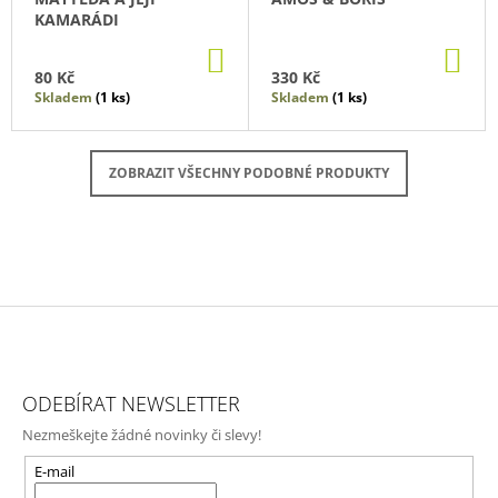
KAMARÁDI
DO
DO
KOŠÍKU
KO
80 Kč
330 Kč
Skladem
(1 ks)
Skladem
(1 ks)
ZOBRAZIT VŠECHNY PODOBNÉ PRODUKTY
Z
Á
ODEBÍRAT NEWSLETTER
P
Nezmeškejte žádné novinky či slevy!
A
T
E-mail