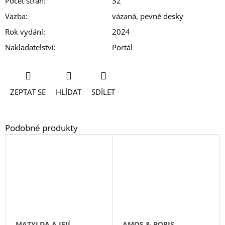
Počet stran
:
32
Vazba
:
vázaná, pevné desky
Rok vydání
:
2024
Nakladatelství
:
Portál
ZEPTAT SE
HLÍDAT
SDÍLET
MATYLDA A JEJÍ
AMOS & BORIS