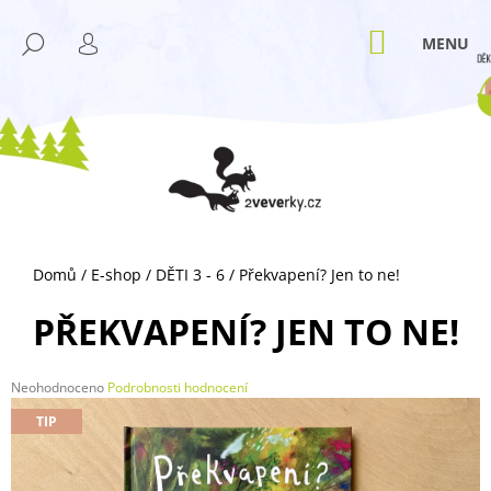
K
Přejít
M
na
O
NÁKUPNÍ
HLEDAT
ZPĚT
ZPĚT
obsah
KOŠÍK
PŘIHLÁŠENÍ
Š
Í
C
K
O
P
O
T
Ř
Domů
/
E-shop
/
DĚTI 3 - 6
/
Překvapení? Jen to ne!
E
B
PŘEKVAPENÍ? JEN TO NE!
U
J
Průměrné
Neohodnoceno
Podrobnosti hodnocení
E
hodnocení
TIP
T
produktu
je
E
0,0
N
z