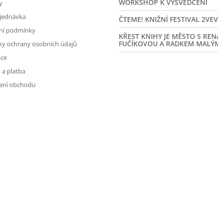
WORKSHOP K VYSVĚDČENÍ
y
jednávka
ČTEME! KNIŽNÍ FESTIVAL 2VE
ní podmínky
KŘEST KNIHY JE MĚSTO S RE
FUČÍKOVOU A RADKEM MALÝ
y ochrany osobních údajů
ce
 a platba
ení obchodu