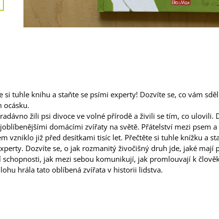
e si tuhle knihu a staňte se psími experty! Dozvíte se, co vám sděl
m ocásku.
radávno žili psi divoce ve volné přírodě a živili se tím, co ulovili.
joblíbenějšími domácími zvířaty na světě. Přátelství mezi psem a
m vzniklo již před desítkami tisíc let. Přečtěte si tuhle knížku a st
xperty. Dozvíte se, o jak rozmanitý živočišný druh jde, jaké mají p
í schopnosti, jak mezi sebou komunikují, jak promlouvají k člov
lohu hrála tato oblíbená zvířata v historii lidstva.