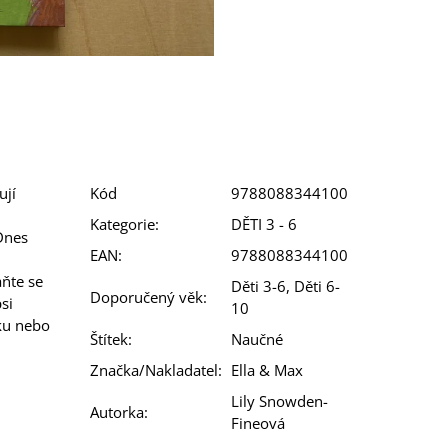
ují
Kód
9788088344100
Kategorie
:
DĚTI 3 - 6
 Dnes
EAN
:
9788088344100
aňte se
Děti 3-6, Děti 6-
Doporučený věk
:
si
10
ěku nebo
Štítek
:
Naučné
Značka/Nakladatel
:
Ella & Max
Lily Snowden-
Autorka
:
Fineová