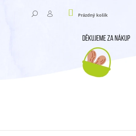
NÁKUPNÍ
HLEDAT
KOŠÍK
Prázdný košík
PŘIHLÁŠENÍ
Následující
N TO NE!