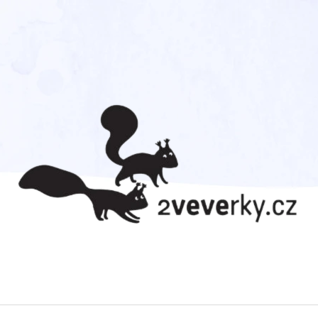
CO POTŘEBUJETE NAJÍT?
HLEDAT
DOPORUČUJEME
ZVÍŘECÍ SNĚM
PŘEKVAPENÍ? JE