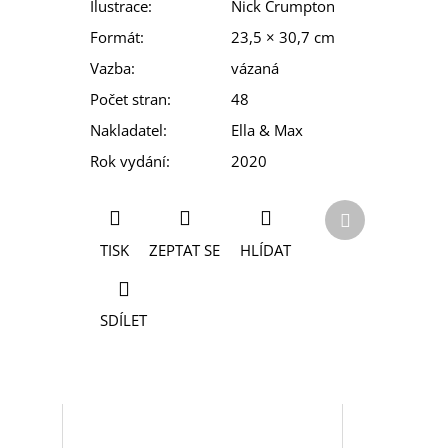
Ilustrace
:
Nick Crumpton
Formát
:
23,5 × 30,7 cm
Vazba
:
vázaná
Počet stran
:
48
Nakladatel
:
Ella & Max
Rok vydání
:
2020
Další
produkt
TISK
ZEPTAT SE
HLÍDAT
SDÍLET