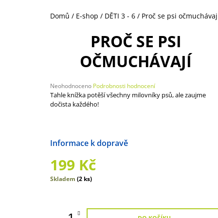
269 Kč
Domů
/
E-shop
/
DĚTI 3 - 6
/
Proč se psi očmuchávaj
PROČ SE PSI
OČMUCHÁVAJÍ
Průměrné
Neohodnoceno
Podrobnosti hodnocení
hodnocení
Tahle knížka potěší všechny milovníky psů, ale zaujme
produktu
dočista každého!
je
0,0
z
5
Možnosti doručení
hvězdiček.
199 Kč
Měrná
Skladem
(2 ks)
cena: