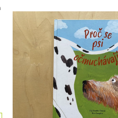
248 Kč
249 Kč
í