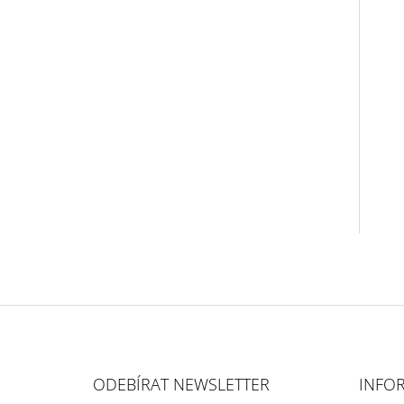
Z
Á
ODEBÍRAT NEWSLETTER
INFO
P