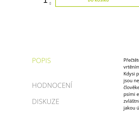
DO KOŠÍKU
POPIS
Přečtět
vrtění
Kdysi p
jsou ne
HODNOCENÍ
člověke
psími e
DISKUZE
zvláštn
jakou ú