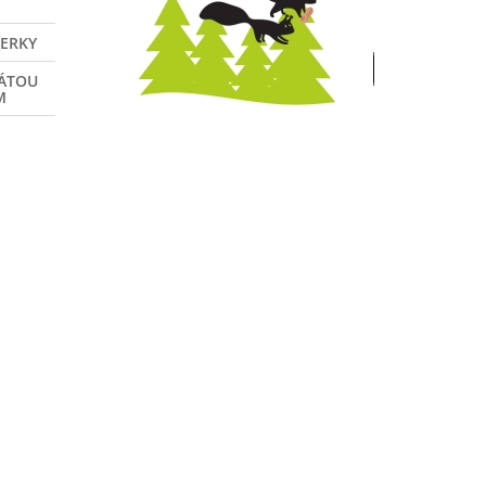
VERKY
NÁTOU
M