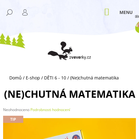
K
Přejít
M
na
O
NÁKUPNÍ
HLEDAT
ZPĚT
ZPĚT
obsah
KOŠÍK
PŘIHLÁŠENÍ
Š
Í
C
K
O
P
O
T
Ř
Domů
/
E-shop
/
DĚTI 6 - 10
/
(Ne)chutná matematika
E
B
(NE)CHUTNÁ MATEMATIKA
U
J
Průměrné
Neohodnoceno
Podrobnosti hodnocení
E
hodnocení
TIP
T
produktu
je
E
0,0
N
z