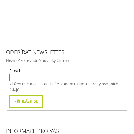
Z
Á
ODEBÍRAT NEWSLETTER
P
Nezmeškejte žádné novinky či slevy!
A
T
E-mail
Í
Vložením e-mailu souhlasíte s
podmínkami ochrany osobních
údajů
PŘIHLÁSIT SE
INFORMACE PRO VÁS