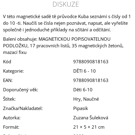
DISKUZE
V této magnetické sadě tě průvodce Kuba seznámí s čísly od 1
do 10 -ti. Naučíš se čísla nejen poznávat, napsat, ale vyřešíte
společně i jednoduché příklady na sčítání a odčítání.
Balení obsahuje: MAGNETICKOU POPISOVATELNOU
PODLOŽKU, 17 pracovních listů, 35 magnetických žetonů,
mazací fixu
Kód
9788090818163
Kategorie
:
DĚTI 6 - 10
EAN
:
9788090818163
Doporučený věk
:
Děti 6-10
Štítek
:
Hry, Naučné
Značka/Nakladatel
:
Pipasik
Autorka
:
Zuzana Šuleková
Formát
:
21 × 5 × 21 cm