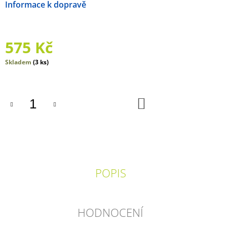
Možnosti doručení
J
E
M
E
575 Kč
SVĚT
Měrná
Skladem
(3 ks)
BEZ
cena:
KONCE
548
Kč
DO
KOŠÍKU
POPIS
HODNOCENÍ