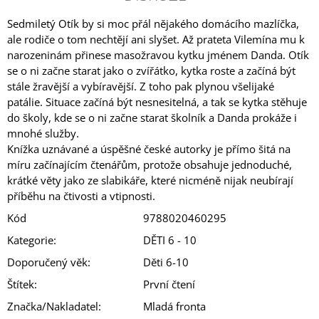
Sedmiletý Otík by si moc přál nějakého domácího mazlíčka,
ale rodiče o tom nechtějí ani slyšet. Až prateta Vilemína mu k
narozeninám přinese masožravou kytku jménem Danda. Otík
se o ni začne starat jako o zvířátko, kytka roste a začíná být
stále žravější a vybíravější. Z toho pak plynou všelijaké
patálie. Situace začíná být nesnesitelná, a tak se kytka stěhuje
do školy, kde se o ni začne starat školník a Danda prokáže i
mnohé služby.
Knížka uznávané a úspěšné české autorky je přímo šitá na
míru začínajícím čtenářům, protože obsahuje jednoduché,
krátké věty jako ze slabikáře, které nicméně nijak neubírají
příběhu na čtivosti a vtipnosti.
Kód
9788020460295
Kategorie
:
DĚTI 6 - 10
Doporučený věk
:
Děti 6-10
Štítek
:
První čtení
Značka/Nakladatel
:
Mladá fronta