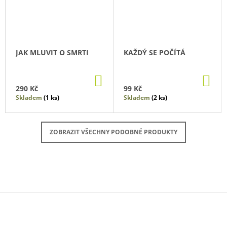
JAK MLUVIT O SMRTI
KAŽDÝ SE POČÍTÁ
DO
DO
KOŠÍKU
KO
290 Kč
99 Kč
Skladem
(1 ks)
Skladem
(2 ks)
ZOBRAZIT VŠECHNY PODOBNÉ PRODUKTY
Z