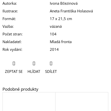
Autorka
:
Ivona Bčezinová
Ilustrace
:
Aneta Františka Holasová
Formát
:
17 x 21,5 cm
Vazba
:
vázaná
Počet stran
:
104
Nakladatel
:
Mladá fronta
Rok vydání
:
2014
ZEPTAT SE
HLÍDAT
SDÍLET