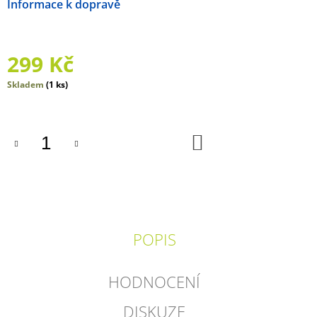
Možnosti doručení
J
E
M
E
299 Kč
KOLORKY
Měrná
Skladem
(1 ks)
-
cena:
PUZZLE
FARM
-
DO
FARMA
KOŠÍKU
269
Kč
POPIS
HODNOCENÍ
DISKUZE