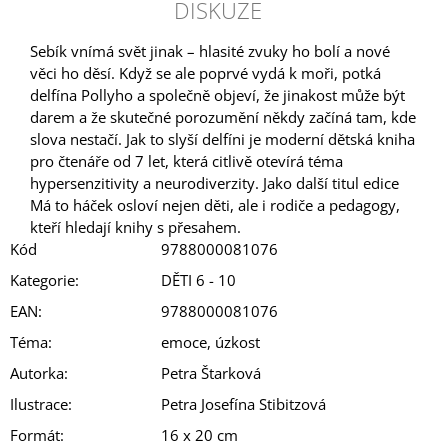
DISKUZE
Sebík vnímá svět jinak – hlasité zvuky ho bolí a nové
věci ho děsí. Když se ale poprvé vydá k moři, potká
delfína Pollyho a společně objeví, že jinakost může být
darem a že skutečné porozumění někdy začíná tam, kde
slova nestačí. Jak to slyší delfíni je moderní dětská kniha
pro čtenáře od 7 let, která citlivě otevírá téma
hypersenzitivity a neurodiverzity. Jako další titul edice
Má to háček osloví nejen děti, ale i rodiče a pedagogy,
kteří hledají knihy s přesahem.
Kód
9788000081076
Kategorie
:
DĚTI 6 - 10
EAN
:
9788000081076
Téma
:
emoce, úzkost
Autorka
:
Petra Štarková
Ilustrace
:
Petra Josefína Stibitzová
Formát
:
16 x 20 cm