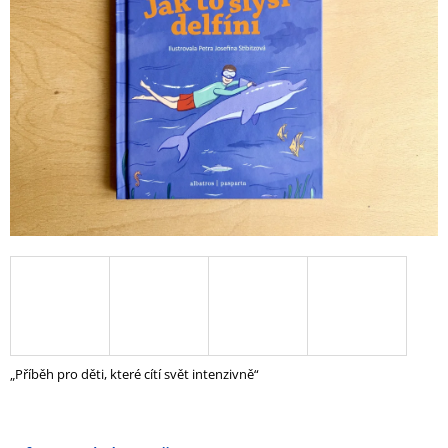
5
A
hvězdiček.
J
Í
T
?
HLEDAT
D
O
P
O
Příběh pro děti, které cítí svět intenzivně
R
U
Č
U