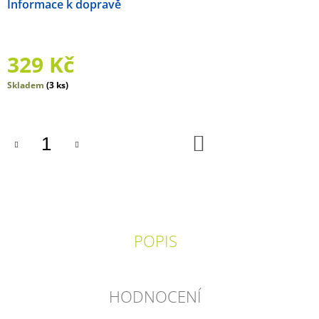
Možnosti doručení
J
E
M
E
329 Kč
PŘESTÁVKA
Měrná
Skladem
(3 ks)
cena:
329
Kč
DO
KOŠÍKU
POPIS
HODNOCENÍ