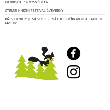
WORKSHOP K VYSVĚDČENÍ
ČTEME! KNIŽNÍ FESTIVAL 2VEVERKY
KŘEST KNIHY JE MĚSTO S RENÁTOU FUČÍKOVOU A RADKEM
MALÝM