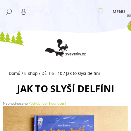
K
Přejít
M
na
O
NÁKUPNÍ
HLEDAT
ZPĚT
ZPĚT
obsah
KOŠÍK
PŘIHLÁŠENÍ
Š
Í
C
K
O
P
O
T
Ř
Domů
/
E-shop
/
DĚTI 6 - 10
/
Jak to slyší delfíni
E
B
JAK TO SLYŠÍ DELFÍNI
U
J
Průměrné
Neohodnoceno
Podrobnosti hodnocení
E
hodnocení
T
produktu
je
E
0,0
N
z