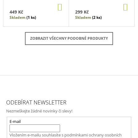
RODINY
DO
DO
BALBUENOVÝCH VE
KOŠÍKU
KO
449 Kč
299 Kč
STAROVĚKÉM ŘÍMĚ
Skladem
(1 ks)
Skladem
(2 ks)
ZOBRAZIT VŠECHNY PODOBNÉ PRODUKTY
Z
Á
ODEBÍRAT NEWSLETTER
P
Nezmeškejte žádné novinky či slevy!
A
T
E-mail
Í
Vložením e-mailu souhlasíte s
podmínkami ochrany osobních