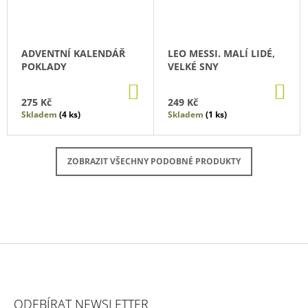
ADVENTNÍ KALENDÁŘ
LEO MESSI. MALÍ LIDÉ,
POKLADY
VELKÉ SNY
DO
DO
KOŠÍKU
KO
275 Kč
249 Kč
Skladem
(4 ks)
Skladem
(1 ks)
ZOBRAZIT VŠECHNY PODOBNÉ PRODUKTY
Z
Á
ODEBÍRAT NEWSLETTER