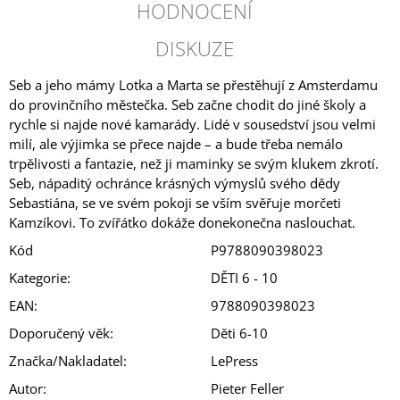
HODNOCENÍ
DISKUZE
Seb a jeho mámy Lotka a Marta se přestěhují z Amsterdamu
do provinčního městečka. Seb začne chodit do jiné školy a
rychle si najde nové kamarády. Lidé v sousedství jsou velmi
milí, ale výjimka se přece najde – a bude třeba nemálo
trpělivosti a fantazie, než ji maminky se svým klukem zkrotí.
Seb, nápaditý ochránce krásných výmyslů svého dědy
Sebastiána, se ve svém pokoji se vším svěřuje morčeti
Kamzíkovi. To zvířátko dokáže donekonečna naslouchat.
Kód
P9788090398023
Kategorie
:
DĚTI 6 - 10
EAN
:
9788090398023
Doporučený věk
:
Děti 6-10
Značka/Nakladatel
:
LePress
Autor
:
Pieter Feller