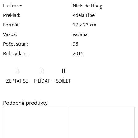
Ilustrace
:
Niels de Hoog
Překlad
:
Adéla Elbel
Formát
:
17 x 23 cm
Vazba
:
vázaná
Počet stran
:
96
Rok vydání
:
2015
ZEPTAT SE
HLÍDAT
SDÍLET