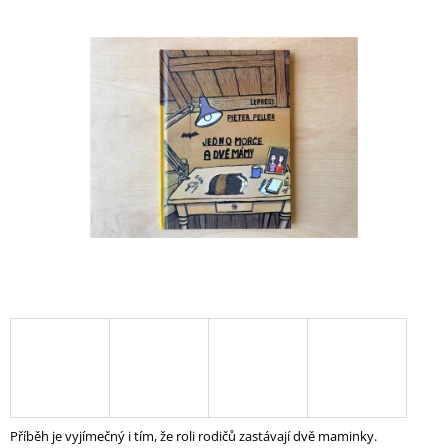
produktu
A
je
0,0
J
z
Í
5
hvězdiček.
T
?
HLEDAT
D
O
P
O
R
U
Č
Příběh je vyjímečný i tím, že roli rodičů zastávají dvě maminky.
U