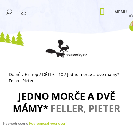
K
Přejít
M
na
O
NÁKUPNÍ
HLEDAT
ZPĚT
ZPĚT
obsah
KOŠÍK
PŘIHLÁŠENÍ
Š
Í
C
K
O
P
O
T
Ř
Domů
/
E-shop
/
DĚTI 6 - 10
/
Jedno morče a dvě mámy*
E
Feller, Pieter
B
U
JEDNO MORČE A DVĚ
J
MÁMY*
FELLER, PIETER
E
T
E
Průměrné
Neohodnoceno
Podrobnosti hodnocení
hodnocení
N