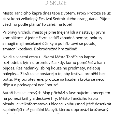
DISKUZE
Město Tančícího kapra dnes tepe životem. Proč? Protože se už
zítra koná velkolepý Festival Sedmirukého orangutana! Půjde
všechno podle plánu? To záleží na tobě!
Přípravy vrcholí, město je plné (nejen) lidí a nastávají první
komplikace. V jedné čtvrti se šíří záhadná nemoc, pokusy
s magií mají nečekané účinky a po hřbitově se potulují
zmatení kostlivci. Dobrodružná hra začíná!
Najdi si vlastní cestu uličkami Města Tančícího kapra:
rozhodni, s kým si promluvíš a kdy, komu pomůžeš a kam
půjdeš. Řeš hádanky, sbírej kouzelné předměty, nalepuj
nálepky… Zkrátka se postarej o to, aby festival proběhl bez
potíží. Měj oči otevřené, protože na každém kroku se něco
děje a o překvapení není nouze!
Autoři bestsellerových
Map
přichází s fascinujícím konceptem
na pomezí knihy a deskové hry.
Město Tančícího kapra
obsahuje velkoformátovou hledací knihu (snad ještě desetkrát
zaplněnější než geniální
Mapy
!), kterou doprovází brožovaný