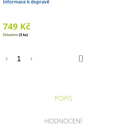
Možnosti doručení
J
E
M
E
749 Kč
SVĚT
Měrná
Skladem
(3 ks)
BEZ
cena:
KONCE
548
DO
Kč
KOŠÍKU
POPIS
HODNOCENÍ