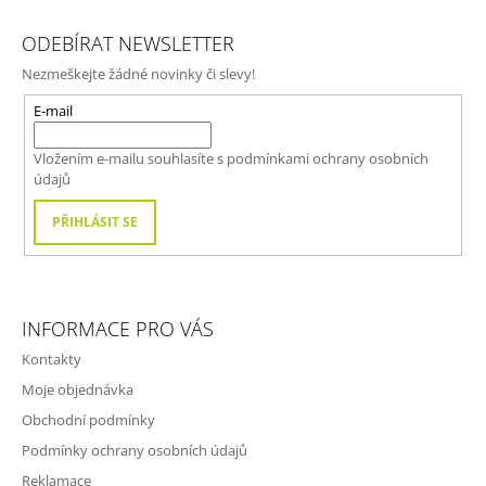
Z
Á
ODEBÍRAT NEWSLETTER
P
Nezmeškejte žádné novinky či slevy!
A
T
E-mail
Í
Vložením e-mailu souhlasíte s
podmínkami ochrany osobních
údajů
PŘIHLÁSIT SE
INFORMACE PRO VÁS
Kontakty
Moje objednávka
Obchodní podmínky
Podmínky ochrany osobních údajů
Reklamace