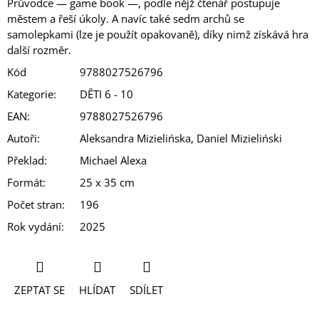
Průvodce — game book —, podle nějž čtenář postupuje
městem a řeší úkoly. A navíc také sedm archů se
samolepkami (lze je použít opakovaně), díky nimž získává hra
další rozměr.
Kód
9788027526796
Kategorie
:
DĚTI 6 - 10
EAN
:
9788027526796
Autoři
:
Aleksandra Mizielińska, Daniel Mizieliński
Překlad
:
Michael Alexa
Formát
:
25 x 35 cm
Počet stran
:
196
Rok vydání
:
2025
ZEPTAT SE
HLÍDAT
SDÍLET