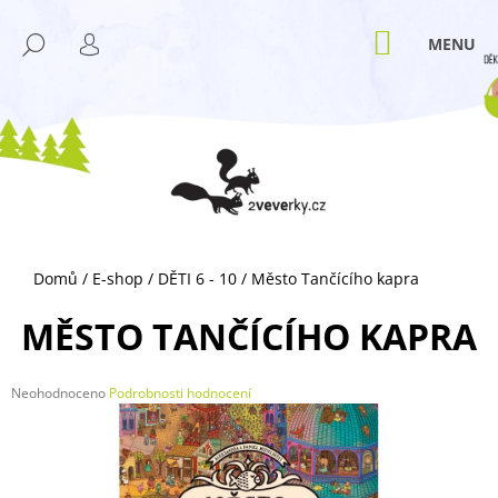
K
Přejít
M
na
O
NÁKUPNÍ
HLEDAT
ZPĚT
ZPĚT
obsah
KOŠÍK
PŘIHLÁŠENÍ
Š
Í
C
K
O
P
O
T
Ř
Domů
/
E-shop
/
DĚTI 6 - 10
/
Město Tančícího kapra
E
B
MĚSTO TANČÍCÍHO KAPRA
U
J
Průměrné
Neohodnoceno
Podrobnosti hodnocení
E
hodnocení
T
produktu
je
E
0,0
N
z