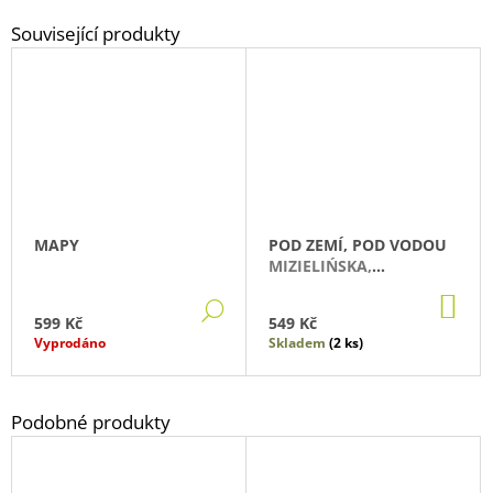
MAPY
POD ZEMÍ, POD VODOU
MIZIELIŃSKA,
ALEKSANDRA;MIZIELIŃSKI,
DO
DANIEL
DETAIL
KO
599 Kč
549 Kč
Vyprodáno
Skladem
(2 ks)