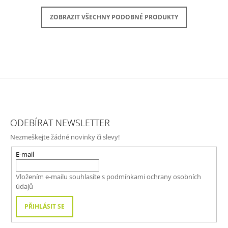
ZOBRAZIT VŠECHNY PODOBNÉ PRODUKTY
Z
Á
ODEBÍRAT NEWSLETTER
P
Nezmeškejte žádné novinky či slevy!
A
T
E-mail
Í
Vložením e-mailu souhlasíte s
podmínkami ochrany osobních
údajů
PŘIHLÁSIT SE