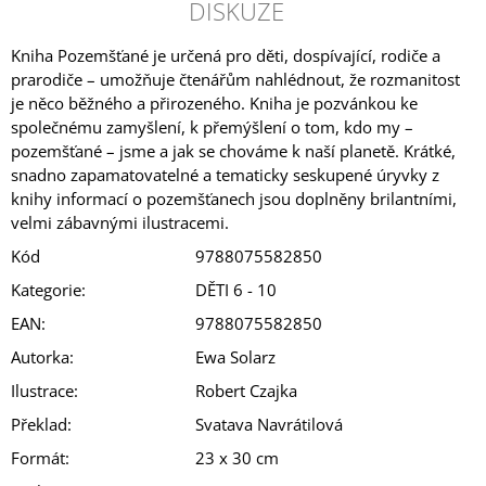
DISKUZE
Kniha Pozemšťané je určená pro děti, dospívající, rodiče a
prarodiče – umožňuje čtenářům nahlédnout, že rozmanitost
je něco běžného a přirozeného. Kniha je pozvánkou ke
společnému zamyšlení, k přemýšlení o tom, kdo my –
pozemšťané – jsme a jak se chováme k naší planetě. Krátké,
snadno zapamatovatelné a tematicky seskupené úryvky z
knihy informací o pozemšťanech jsou doplněny brilantními,
velmi zábavnými ilustracemi.
Kód
9788075582850
Kategorie
:
DĚTI 6 - 10
EAN
:
9788075582850
Autorka
:
Ewa Solarz
Ilustrace
:
Robert Czajka
Překlad
:
Svatava Navrátilová
Formát
:
23 x 30 cm