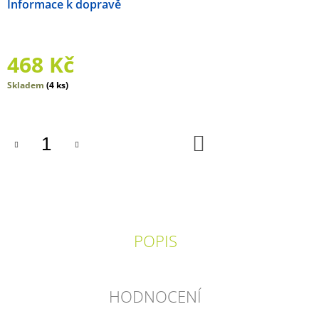
Možnosti doručení
J
E
M
E
468 Kč
DOMINO
Měrná
Skladem
(4 ks)
-
cena:
LES
150
DO
Kč
KOŠÍKU
POPIS
HODNOCENÍ