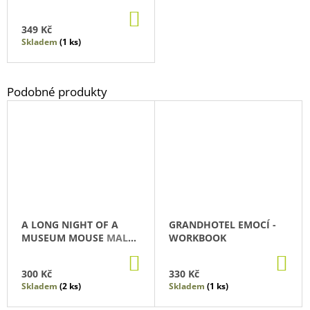
DO
KOŠÍKU
349 Kč
Skladem
(1 ks)
A LONG NIGHT OF A
GRANDHOTEL EMOCÍ -
MUSEUM MOUSE
MALÝ,
WORKBOOK
RADEK
DO
DO
KOŠÍKU
KO
300 Kč
330 Kč
Skladem
(2 ks)
Skladem
(1 ks)