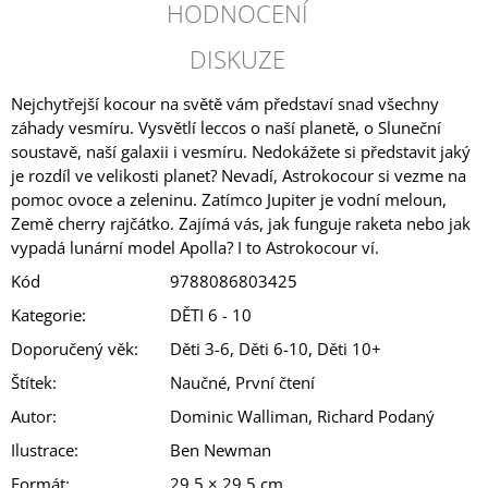
HODNOCENÍ
DISKUZE
Nejchytřejší kocour na světě vám představí snad všechny
záhady vesmíru. Vysvětlí leccos o naší planetě, o Sluneční
soustavě, naší galaxii i vesmíru. Nedokážete si představit jaký
je rozdíl ve velikosti planet? Nevadí, Astrokocour si vezme na
pomoc ovoce a zeleninu. Zatímco Jupiter je vodní meloun,
Země cherry rajčátko. Zajímá vás, jak funguje raketa nebo jak
vypadá lunární model Apolla? I to Astrokocour ví.
Kód
9788086803425
Kategorie
:
DĚTI 6 - 10
Doporučený věk
:
Děti 3-6, Děti 6-10, Děti 10+
Štítek
:
Naučné, První čtení
Autor
:
Dominic Walliman, Richard Podaný
Ilustrace
:
Ben Newman
Formát
:
29,5 × 29,5 cm