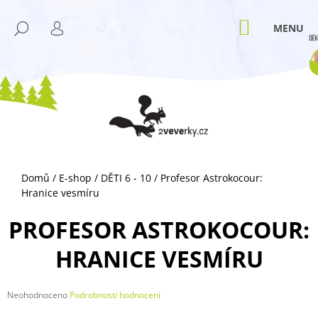
K
Přejít
M
na
O
NÁKUPNÍ
HLEDAT
ZPĚT
ZPĚT
obsah
KOŠÍK
PŘIHLÁŠENÍ
Š
Í
C
K
O
P
O
T
Ř
Domů
/
E-shop
/
DĚTI 6 - 10
/
Profesor Astrokocour:
E
Hranice vesmíru
B
U
PROFESOR ASTROKOCOUR:
J
HRANICE VESMÍRU
E
T
E
Průměrné
Neohodnoceno
Podrobnosti hodnocení
hodnocení
N