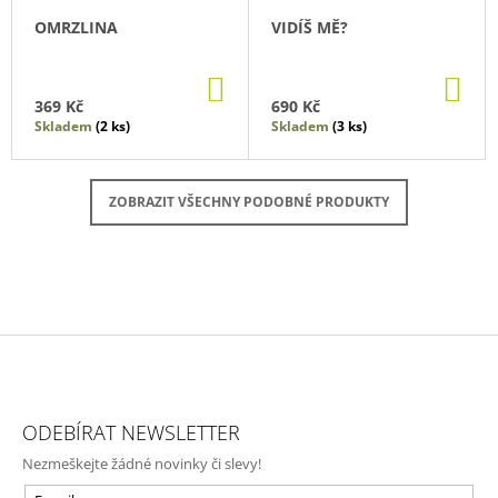
OMRZLINA
VIDÍŠ MĚ?
DO
DO
KOŠÍKU
KO
369 Kč
690 Kč
Skladem
(2 ks)
Skladem
(3 ks)
ZOBRAZIT VŠECHNY PODOBNÉ PRODUKTY
Z
Á
ODEBÍRAT NEWSLETTER
P
Nezmeškejte žádné novinky či slevy!
A