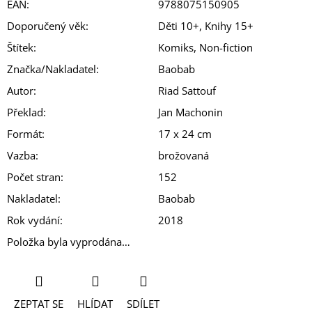
EAN
:
9788075150905
Doporučený věk
:
Děti 10+, Knihy 15+
Štítek
:
Komiks, Non-fiction
Značka/Nakladatel
:
Baobab
Autor
:
Riad Sattouf
Překlad
:
Jan Machonin
Formát
:
17 x 24 cm
Vazba
:
brožovaná
Počet stran
:
152
Nakladatel
:
Baobab
Rok vydání
:
2018
Položka byla vyprodána…
ZEPTAT SE
HLÍDAT
SDÍLET