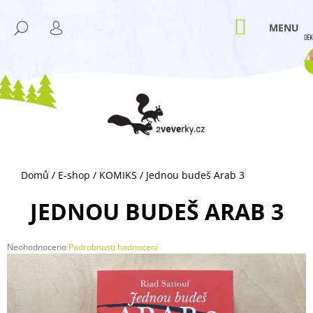
K
Přejít
M
na
O
NÁKUPNÍ
HLEDAT
ZPĚT
ZPĚT
obsah
KOŠÍK
PŘIHLÁŠENÍ
Š
Í
C
K
O
P
O
T
Ř
Domů
/
E-shop
/
KOMIKS
/
Jednou budeš Arab 3
E
B
JEDNOU BUDEŠ ARAB 3
U
J
Průměrné
Neohodnoceno
Podrobnosti hodnocení
E
hodnocení
T
produktu
je
E
0,0
N
z