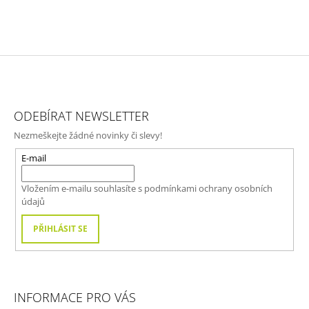
Z
Á
ODEBÍRAT NEWSLETTER
P
Nezmeškejte žádné novinky či slevy!
A
T
E-mail
Í
Vložením e-mailu souhlasíte s
podmínkami ochrany osobních
údajů
PŘIHLÁSIT SE
INFORMACE PRO VÁS