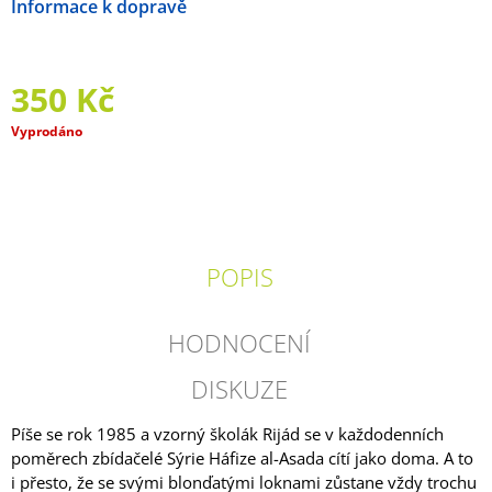
Možnosti doručení
J
E
M
E
350 Kč
RAKETA
Měrná
Vyprodáno
MINI
cena:
17
-
MEDIÁLNÍ
GRAMOTNOST
40
POPIS
Kč
HODNOCENÍ
DISKUZE
Píše se rok 1985 a vzorný školák Rijád se v každodenních
poměrech zbídačelé Sýrie Háfize al-Asada cítí jako doma. A to
i přesto, že se svými blonďatými loknami zůstane vždy trochu