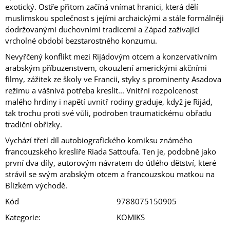
exotický. Ostře přitom začíná vnímat hranici, která dělí
muslimskou společnost s jejími archaickými a stále formálněji
dodržovanými duchovními tradicemi a Západ zažívající
vrcholné období bezstarostného konzumu.
Nevyřčený konflikt mezi Rijádovým otcem a konzervativním
arabským příbuzenstvem, okouzlení americkými akčními
filmy, zážitek ze školy ve Francii, styky s prominenty Asadova
režimu a vášnivá potřeba kreslit... Vnitřní rozpolcenost
malého hrdiny i napětí uvnitř rodiny graduje, když je Rijád,
tak trochu proti své vůli, podroben traumatickému obřadu
tradiční obřízky.
Vychází třetí díl autobiografického komiksu známého
francouzského kreslíře Riada Sattoufa. Ten je, podobně jako
první dva díly, autorovým návratem do útlého dětství, které
strávil se svým arabským otcem a francouzskou matkou na
Blízkém východě.
Kód
9788075150905
Kategorie
:
KOMIKS