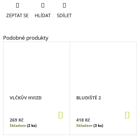
ZEPTAT SE
HLÍDAT
SDÍLET
VLČKŮV HVIZD
BLUDIŠTĚ 2
DO
DO
KOŠÍKU
KO
269 Kč
418 Kč
Skladem
(2 ks)
Skladem
(3 ks)