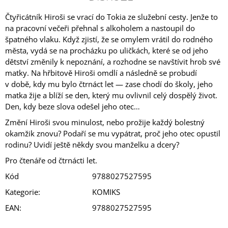
Čtyřicátník Hiroši se vrací do Tokia ze služební cesty. Jenže to
na pracovní večeři přehnal s alkoholem a nastoupil do
špatného vlaku. Když zjistí, že se omylem vrátil do rodného
města, vydá se na procházku po uličkách, které se od jeho
dětství změnily k nepoznání, a rozhodne se navštívit hrob své
matky. Na hřbitově Hiroši omdlí a následně se probudí
v době, kdy mu bylo čtrnáct let — zase chodí do školy, jeho
matka žije a blíží se den, který mu ovlivnil celý dospělý život.
Den, kdy beze slova odešel jeho otec…
Změní Hiroši svou minulost, nebo prožije každý bolestný
okamžik znovu? Podaří se mu vypátrat, proč jeho otec opustil
rodinu? Uvidí ještě někdy svou manželku a dcery?
Pro čtenáře od čtrnácti let.
Kód
9788027527595
Kategorie
:
KOMIKS
EAN
:
9788027527595