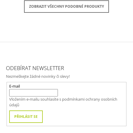
ZOBRAZIT VŠECHNY PODOBNÉ PRODUKTY
Z
Á
ODEBÍRAT NEWSLETTER
P
Nezmeškejte žádné novinky či slevy!
A
T
E-mail
Í
Vložením e-mailu souhlasíte s
podmínkami ochrany osobních
údajů
PŘIHLÁSIT SE