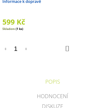
Možnosti doručení
J
E
M
E
599 Kč
TOM
Měrná
Skladem
(1 ks)
DÁVÁ
cena:
GÓL!
289
DO
Kč
KOŠÍKU
POPIS
HODNOCENÍ
DISKUZE