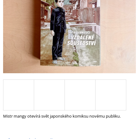
5
A
hvězdiček.
J
Í
T
?
HLEDAT
D
O
P
O
Mistr mangy otevírá svět japonského komiksu novému publiku.
R
U
Č
U