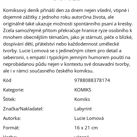
Komiksový deník přináší den za dnem nejen všední, vtipné i
dojemné zážitky z jednoho roku autorčina života, ale
originálně také ukazuje možnosti spontánního psaní a kresby.
Zcela samozřejmě přitom překračuje hranice ryze osobního k
mnohem obecnějším tématům, jako je stárnutí, péče o blízké,
dospívání dětí, přátelství nebo každodennost umělecké
tvorby. Lucie Lomová se s jedinečným citem pro detail a
sebeironii, s empatií i typickým jemným humorem pouští na
neprobádanou půdu nejen v kontextu své dosavadní tvorby,
ale i v rámci současného českého komiksu.
Kód
9788088378174
Kategorie
:
KOMIKS
Štítek
:
Komiks
Značka/Nakladatel
:
Labyrint
Autorka
:
Lucie Lomová
Formát
:
16 x 21 cm
Vazba
:
vázaná