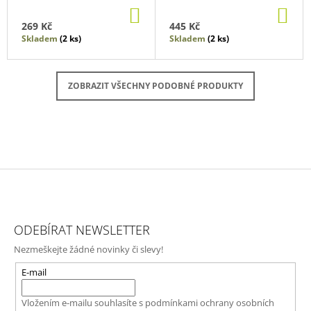
DO
DO
KOŠÍKU
KO
269 Kč
445 Kč
Skladem
(2 ks)
Skladem
(2 ks)
ZOBRAZIT VŠECHNY PODOBNÉ PRODUKTY
Z
Á
ODEBÍRAT NEWSLETTER
P
Nezmeškejte žádné novinky či slevy!
A
T
E-mail
Í
Vložením e-mailu souhlasíte s
podmínkami ochrany osobních