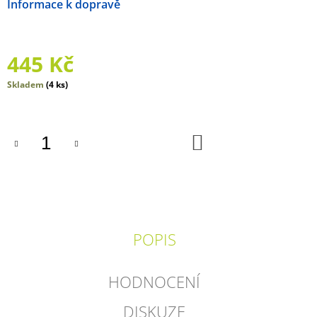
Možnosti doručení
J
E
M
E
445 Kč
PŘEKVAPENÍ?
Měrná
Skladem
(4 ks)
JEN
cena:
TO
NE!
DO
249
KOŠÍKU
Kč
POPIS
HODNOCENÍ
DISKUZE