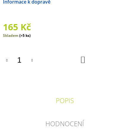
Možnosti doručení
J
E
M
E
165 Kč
SVĚT
Měrná
Skladem
(>5 ks)
BEZ
cena:
KONCE
548
DO
Kč
KOŠÍKU
POPIS
HODNOCENÍ