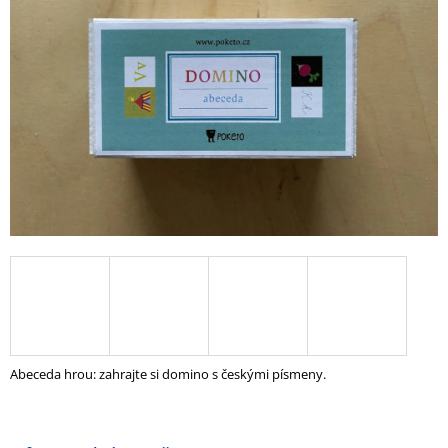
5
A
hvězdiček.
J
Í
T
?
HLEDAT
D
O
P
O
Abeceda hrou: zahrajte si domino s českými písmeny.
R
U
Č
U