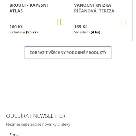
BROUCI - KAPESNÍ
VÁNOČNÍ KNÍŽKA
ATLAS
ŘÍČANOVÁ, TEREZA
DO
DO
KOŠÍKU
KO
160 Kč
169 Kč
Skladem
(>5 ks)
Skladem
(4 ks)
ZOBRAZIT VŠECHNY PODOBNÉ PRODUKTY
Z
Á
ODEBÍRAT NEWSLETTER
P
Nezmeškejte žádné novinky či slevy!
A
E-mail