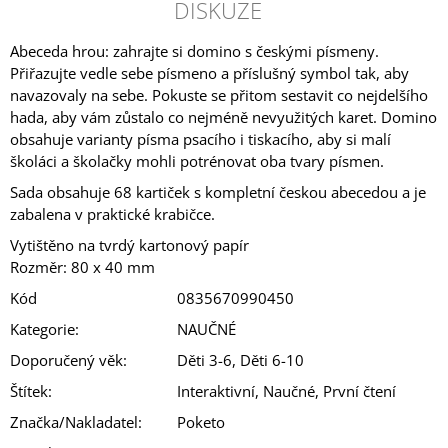
DISKUZE
Abeceda hrou: zahrajte si domino s českými písmeny.
Přiřazujte vedle sebe písmeno a příslušný symbol tak, aby
navazovaly na sebe. Pokuste se přitom sestavit co nejdelšího
hada, aby vám zůstalo co nejméně nevyužitých karet. Domino
obsahuje varianty písma psacího i tiskacího, aby si malí
školáci a školačky mohli potrénovat oba tvary písmen.
Sada obsahuje 68 kartiček s kompletní českou abecedou a je
zabalena v praktické krabičce.
Vytištěno na tvrdý kartonový papír
Rozměr: 80 x 40 mm
Kód
0835670990450
Kategorie
:
NAUČNÉ
Doporučený věk
:
Děti 3-6, Děti 6-10
Štítek
:
Interaktivní, Naučné, První čtení
Značka/Nakladatel
:
Poketo