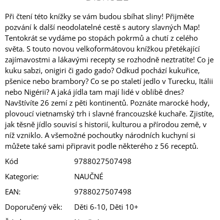
Při čtení této knížky se vám budou sbíhat sliny! Přijměte
pozvání k další neodolatelné cestě s autory slavných Map!
Tentokrát se vydáme po stopách pokrmů a chutí z celého
světa. S touto novou velkoformátovou knížkou přetékající
zajímavostmi a lákavými recepty se rozhodně neztratíte! Co je
kuku sabzi, onigiri či gado gado? Odkud pochází kukuřice,
pšenice nebo brambory? Co se po staletí jedlo v Turecku, Itálii
nebo Nigérii? A jaká jídla tam mají lidé v oblibě dnes?
Navštívíte 26 zemí z pěti kontinentů. Poznáte marocké hody,
plovoucí vietnamský trh i slavné francouzské kuchaře. Zjistíte,
jak těsně jídlo souvisí s historií, kulturou a přírodou země, v
níž vzniklo. A všemožné pochoutky národních kuchyní si
můžete také sami připravit podle některého z 56 receptů.
Kód
9788027507498
Kategorie
:
NAUČNÉ
EAN
:
9788027507498
Doporučený věk
:
Děti 6-10, Děti 10+