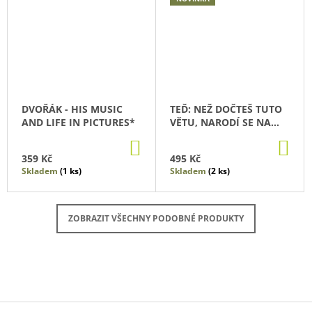
DVOŘÁK - HIS MUSIC
TEĎ: NEŽ DOČTEŠ TUTO
AND LIFE IN PICTURES*
VĚTU, NARODÍ SE NA
ZEMI 21 DĚTÍ
DO
DO
KOŠÍKU
KO
359 Kč
495 Kč
Skladem
(1 ks)
Skladem
(2 ks)
ZOBRAZIT VŠECHNY PODOBNÉ PRODUKTY