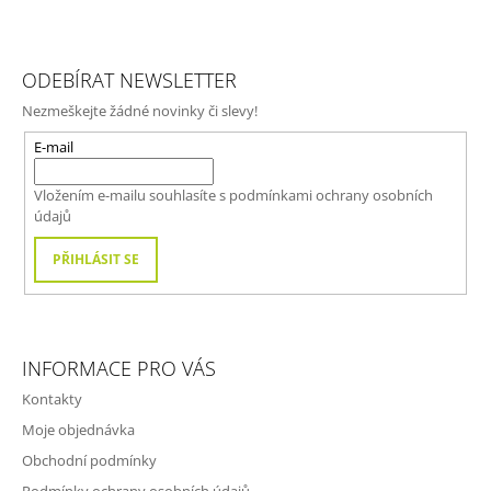
Z
Á
ODEBÍRAT NEWSLETTER
P
Nezmeškejte žádné novinky či slevy!
A
T
E-mail
Í
Vložením e-mailu souhlasíte s
podmínkami ochrany osobních
údajů
PŘIHLÁSIT SE
INFORMACE PRO VÁS
Kontakty
Moje objednávka
Obchodní podmínky