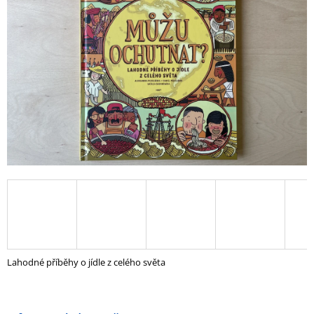
5
A
hvězdiček.
J
Í
T
?
HLEDAT
D
O
P
O
Lahodné příběhy o jídle z celého světa
R
U
Č
U