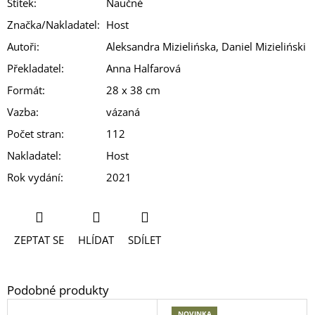
Štítek
:
Naučné
Značka/Nakladatel
:
Host
Autoři
:
Aleksandra Mizielińska, Daniel Mizieliński
Překladatel
:
Anna Halfarová
Formát
:
28 x 38 cm
Vazba
:
vázaná
Počet stran
:
112
Nakladatel
:
Host
Rok vydání
:
2021
ZEPTAT SE
HLÍDAT
SDÍLET
NOVINKA