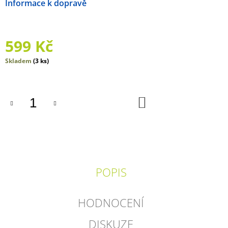
Možnosti doručení
J
E
M
E
599 Kč
ADVENTNÍ
Měrná
Skladem
(3 ks)
KALENDÁŘ
cena:
POHÁDKY
250
DO
Kč
KOŠÍKU
POPIS
HODNOCENÍ
DISKUZE