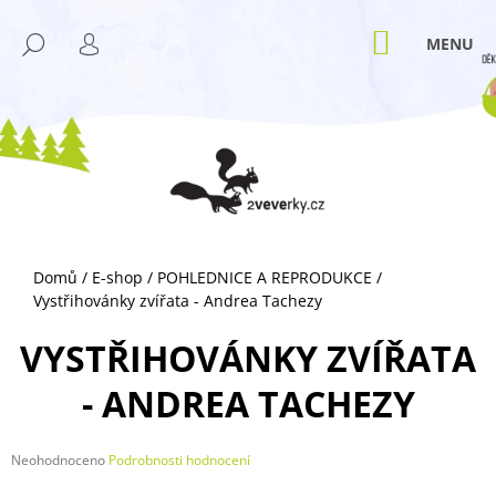
K
Přejít
M
na
O
NÁKUPNÍ
HLEDAT
ZPĚT
ZPĚT
obsah
KOŠÍK
PŘIHLÁŠENÍ
Š
Í
C
K
O
P
O
T
Ř
Domů
/
E-shop
/
POHLEDNICE A REPRODUKCE
/
E
Vystřihovánky zvířata - Andrea Tachezy
B
U
VYSTŘIHOVÁNKY ZVÍŘATA
J
- ANDREA TACHEZY
E
T
E
Průměrné
Neohodnoceno
Podrobnosti hodnocení
hodnocení
N