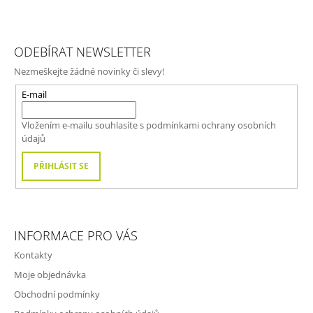
Z
Á
ODEBÍRAT NEWSLETTER
P
Nezmeškejte žádné novinky či slevy!
A
T
E-mail
Í
Vložením e-mailu souhlasíte s
podmínkami ochrany osobních
údajů
PŘIHLÁSIT SE
INFORMACE PRO VÁS
Kontakty
Moje objednávka
Obchodní podmínky