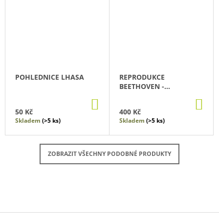
POHLEDNICE LHASA
REPRODUKCE
BEETHOVEN -
VIOLONCELLISTA
DO
DO
KOŠÍKU
KO
50 Kč
400 Kč
Skladem
(>5 ks)
Skladem
(>5 ks)
ZOBRAZIT VŠECHNY PODOBNÉ PRODUKTY