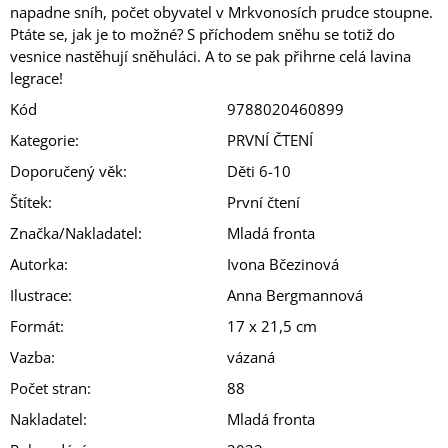
napadne sníh, počet obyvatel v Mrkvonosích prudce stoupne.
Ptáte se, jak je to možné? S příchodem sněhu se totiž do
vesnice nastěhují sněhuláci. A to se pak přihrne celá lavina
legrace!
Kód
9788020460899
Kategorie
:
PRVNÍ ČTENÍ
Doporučený věk
:
Děti 6-10
Štítek
:
První čtení
Značka/Nakladatel
:
Mladá fronta
Autorka
:
Ivona Bčezinová
Ilustrace
:
Anna Bergmannová
Formát
:
17 x 21,5 cm
Vazba
:
vázaná
Počet stran
:
88
Nakladatel
:
Mladá fronta