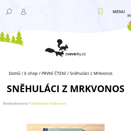
K
Přejít
M
na
O
NÁKUPNÍ
HLEDAT
ZPĚT
ZPĚT
obsah
KOŠÍK
PŘIHLÁŠENÍ
Š
Í
C
K
O
P
O
T
Ř
Domů
/
E-shop
/
PRVNÍ ČTENÍ
/
Sněhuláci z Mrkvonos
E
B
SNĚHULÁCI Z MRKVONOS
U
J
Průměrné
Neohodnoceno
Podrobnosti hodnocení
E
hodnocení
T
produktu
je
E
0,0
N
z