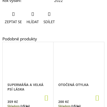
Rok vydání
:
2022
ZEPTAT SE
HLÍDAT
SDÍLET
SUPERMÁŇA A VELKÁ
OTOČENÁ OTYLKA
PSÍ LÁSKA
DO
DO
KOŠÍKU
KO
359 Kč
200 Kč
Skladem
(>5 ks)
Skladem
(>5 ks)