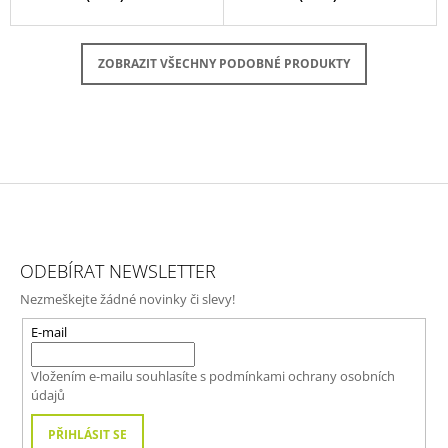
ZOBRAZIT VŠECHNY PODOBNÉ PRODUKTY
Z
Á
ODEBÍRAT NEWSLETTER
P
Nezmeškejte žádné novinky či slevy!
A
T
E-mail
Í
Vložením e-mailu souhlasíte s
podmínkami ochrany osobních
údajů
PŘIHLÁSIT SE