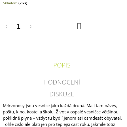
Měrná
Skladem
(2 ks)
J
cena:
E
M
E
DO
KOŠÍKU
ŠEL
JSEM
SE
PSEM
269
Kč
POPIS
HODNOCENÍ
DISKUZE
Mrkvonosy jsou vesnice jako každá druhá. Mají tam náves,
poštu, kino, kostel a školu. Život v ospalé vesničce většinou
poklidně plyne – vždyť tu bydlí jenom asi osmdesát obyvatel.
Tohle číslo ale platí jen pro teplejší část roku. Jakmile totiž