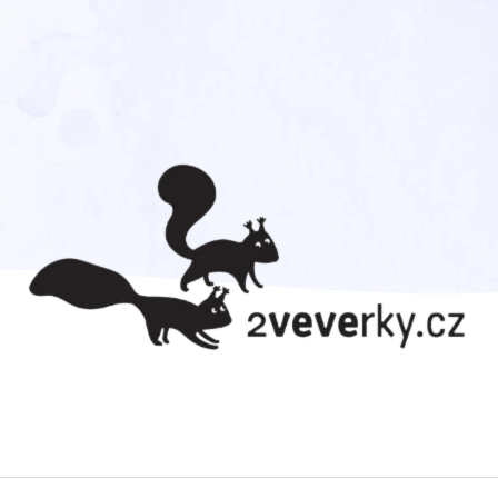
CO POTŘEBUJETE NAJÍT?
HLEDAT
DOPORUČUJEME
RAKETA MINI 17 - MEDIÁLNÍ
365 TUČŇÁKŮ