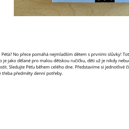
á Péťa? No přece pomáhá nejmladším dětem s prvními slůvky! To
o je jako dělané pro malou dětskou ručičku, děti už je nikdy neb
ustit. Sledujte Péťu během celého dne. Představíme si jednotlivé či
é třeba předměty denní potřeby.