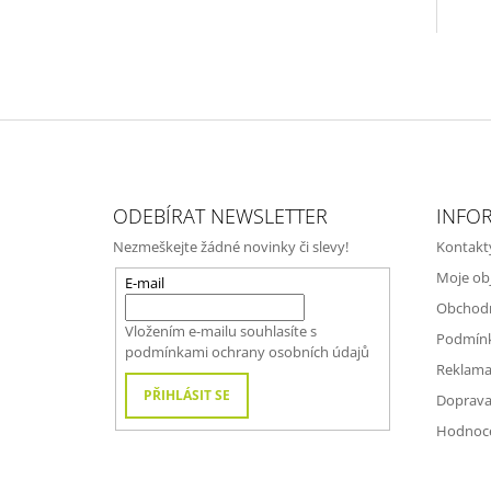
Z
Á
ODEBÍRAT NEWSLETTER
INFO
P
Nezmeškejte žádné novinky či slevy!
Kontakt
A
Moje ob
T
E-mail
Obchod
Í
Vložením e-mailu souhlasíte s
Podmínk
podmínkami ochrany osobních údajů
Reklama
PŘIHLÁSIT SE
Doprava
Hodnoc