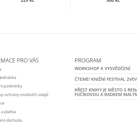
229 Kč
300 Kč
RMACE PRO VÁS
PROGRAM
WORKSHOP K VYSVĚDČENÍ
y
jednávka
ČTEME! KNIŽNÍ FESTIVAL 2VE
ní podmínky
KŘEST KNIHY JE MĚSTO S RE
FUČÍKOVOU A RADKEM MALÝ
y ochrany osobních údajů
ce
 a platba
ení obchodu