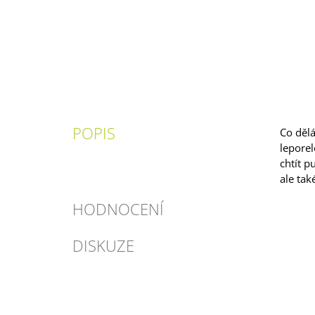
POPIS
Co děl
leporel
chtít p
ale tak
HODNOCENÍ
DISKUZE