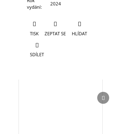
Rok
2024
vydání
:
TISK
ZEPTAT SE
HLÍDAT
SDÍLET
Další
Další
produkt
produkt