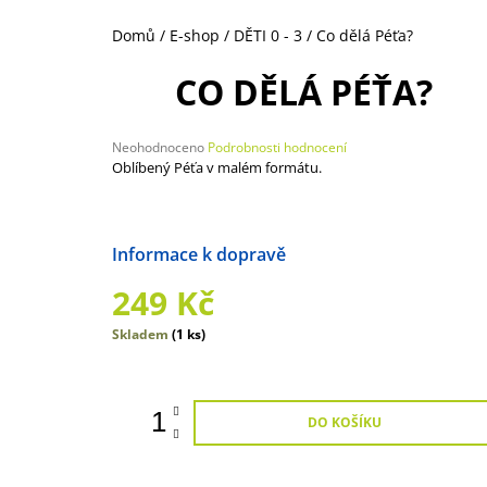
NEOHROŽENÉHO DOBRODRUHA
1 492 Kč
Domů
/
E-shop
/
DĚTI 0 - 3
/
Co dělá Péťa?
CO DĚLÁ PÉŤA?
Průměrné
Neohodnoceno
Podrobnosti hodnocení
hodnocení
Oblíbený Péťa v malém formátu.
produktu
je
0,0
z
Možnosti doručení
5
hvězdiček.
249 Kč
Měrná
Skladem
(1 ks)
cena:
DO KOŠÍKU