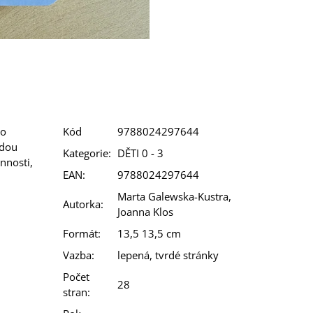
to
Kód
9788024297644
udou
Kategorie
:
DĚTI 0 - 3
nnosti,
EAN
:
9788024297644
Marta Galewska-Kustra,
Autorka
:
Joanna Klos
Formát
:
13,5 13,5 cm
Vazba
:
lepená, tvrdé stránky
Počet
28
stran
: