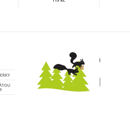
119 Kč
VERKY
NÁTOU
M