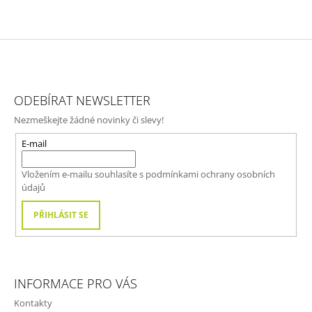
Z
Á
ODEBÍRAT NEWSLETTER
P
Nezmeškejte žádné novinky či slevy!
A
T
E-mail
Í
Vložením e-mailu souhlasíte s
podmínkami ochrany osobních
údajů
PŘIHLÁSIT SE
INFORMACE PRO VÁS
Kontakty