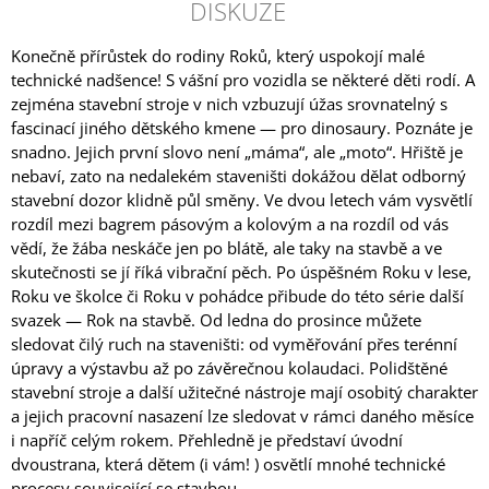
DISKUZE
Konečně přírůstek do rodiny Roků, který uspokojí malé
technické nadšence! S vášní pro vozidla se některé děti rodí. A
zejména stavební stroje v nich vzbuzují úžas srovnatelný s
fascinací jiného dětského kmene — pro dinosaury. Poznáte je
snadno. Jejich první slovo není „máma“, ale „moto“. Hřiště je
nebaví, zato na nedalekém staveništi dokážou dělat odborný
stavební dozor klidně půl směny. Ve dvou letech vám vysvětlí
rozdíl mezi bagrem pásovým a kolovým a na rozdíl od vás
vědí, že žába neskáče jen po blátě, ale taky na stavbě a ve
skutečnosti se jí říká vibrační pěch. Po úspěšném Roku v lese,
Roku ve školce či Roku v pohádce přibude do této série další
svazek — Rok na stavbě. Od ledna do prosince můžete
sledovat čilý ruch na staveništi: od vyměřování přes terénní
úpravy a výstavbu až po závěrečnou kolaudaci. Polidštěné
stavební stroje a další užitečné nástroje mají osobitý charakter
a jejich pracovní nasazení lze sledovat v rámci daného měsíce
i napříč celým rokem. Přehledně je představí úvodní
dvoustrana, která dětem (i vám! ) osvětlí mnohé technické
procesy související se stavbou.