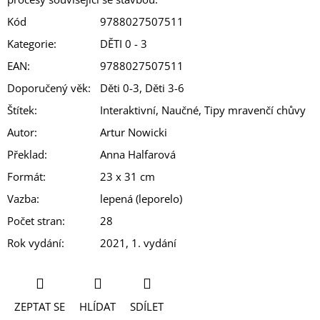
Kód
9788027507511
Kategorie
:
DĚTI 0 - 3
EAN
:
9788027507511
Doporučený věk
:
Děti 0-3, Děti 3-6
Štítek
:
Interaktivní, Naučné, Tipy mravenčí chůvy
Autor
:
Artur Nowicki
Překlad
:
Anna Halfarová
Formát
:
23 x 31 cm
Vazba
:
lepená (leporelo)
Počet stran
:
28
Rok vydání
:
2021, 1. vydání
ZEPTAT SE
HLÍDAT
SDÍLET