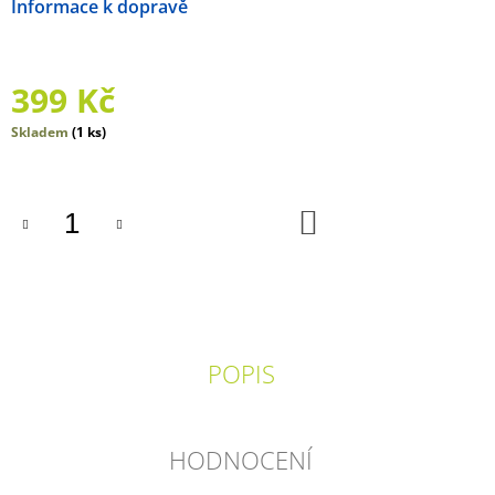
Možnosti doručení
J
E
M
E
399 Kč
CVRČEK
Měrná
Skladem
(1 ks)
cena:
370
Kč
DO
KOŠÍKU
POPIS
HODNOCENÍ