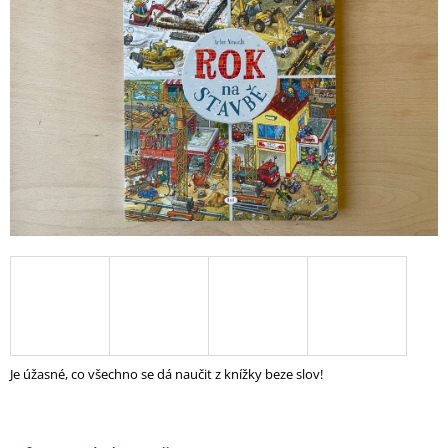
5
A
hvězdiček.
J
Í
T
?
HLEDAT
D
O
P
O
Je úžasné, co všechno se dá naučit z knížky beze slov!
R
U
Č
U