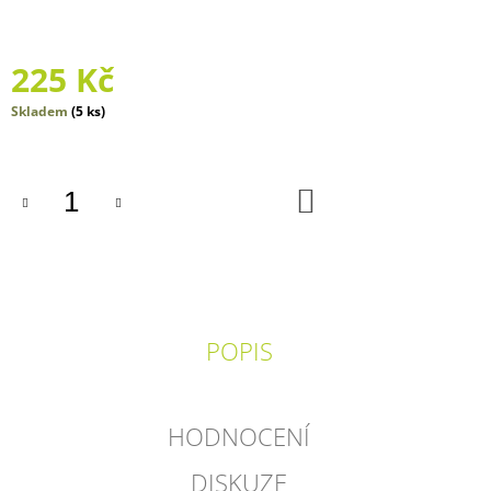
J
E
M
225 Kč
E
Měrná
Skladem
(5 ks)
RAKETA
cena:
MINI
17
-
DO
MEDIÁLNÍ
KOŠÍKU
GRAMOTNOST
40
Kč
POPIS
HODNOCENÍ
DISKUZE