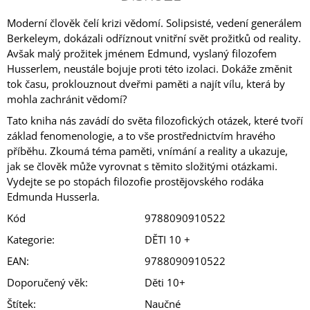
Moderní člověk čelí krizi vědomí. Solipsisté, vedení generálem
Berkeleym, dokázali odříznout vnitřní svět prožitků od reality.
Avšak malý prožitek jménem Edmund, vyslaný filozofem
Husserlem, neustále bojuje proti této izolaci. Dokáže změnit
tok času, proklouznout dveřmi paměti a najít vílu, která by
mohla zachránit vědomí?
Tato kniha nás zavádí do světa filozofických otázek, které tvoří
základ fenomenologie, a to vše prostřednictvím hravého
příběhu. Zkoumá téma paměti, vnímání a reality a ukazuje,
jak se člověk může vyrovnat s těmito složitými otázkami.
Vydejte se po stopách filozofie prostějovského rodáka
Edmunda Husserla.
Kód
9788090910522
Kategorie
:
DĚTI 10 +
EAN
:
9788090910522
Doporučený věk
:
Děti 10+
Štítek
:
Naučné