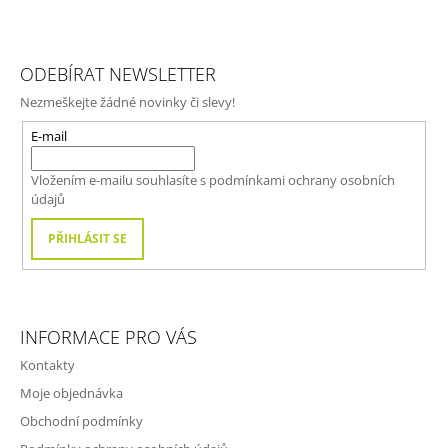
Z
Á
ODEBÍRAT NEWSLETTER
P
Nezmeškejte žádné novinky či slevy!
A
T
E-mail
Í
Vložením e-mailu souhlasíte s
podmínkami ochrany osobních
údajů
PŘIHLÁSIT SE
INFORMACE PRO VÁS
Kontakty
Moje objednávka
Obchodní podmínky