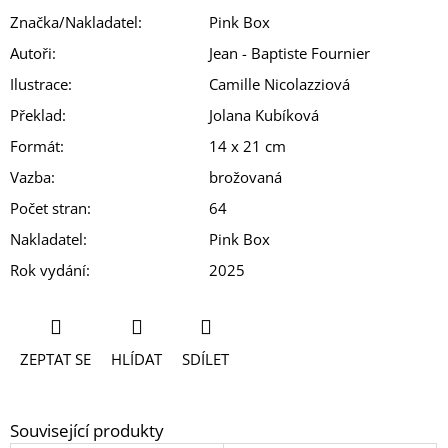
Značka/Nakladatel
:
Pink Box
Autoři
:
Jean - Baptiste Fournier
Ilustrace
:
Camille Nicolazziová
Překlad
:
Jolana Kubíková
Formát
:
14 x 21 cm
Vazba
:
brožovaná
Počet stran
:
64
Nakladatel
:
Pink Box
Rok vydání
:
2025
ZEPTAT SE
HLÍDAT
SDÍLET