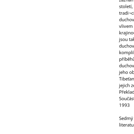
století
tradi¬c
duchovn
vlivem 
krajino
jsou t
duchovn
komplik
příběhů
duchovn
jeho ob
Tibeťan
jejich 
Překla
Součást
1993
Sedmý s
literatu