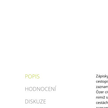
POPIS
Zápisky
cestopi
zazname
HODNOCENÍ
Özer ci
nimiž s
DISKUZE
cestách
zaznam