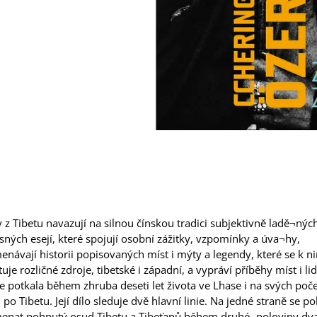
 z Tibetu navazují na silnou čínskou tradici subjektivně ladě¬nýc
sných esejí, které spojují osobní zážitky, vzpomínky a úva¬hy,
návají historii popisovaných míst i mýty a legendy, které se k ni
tuje rozličné zdroje, tibetské i západní, a vypráví příběhy míst i lidí
e potkala během zhruba deseti let života ve Lhase i na svých poč
 po Tibetu. Její dílo sleduje dvě hlavní linie. Na jedné straně se p
enat pohnutý osud Tibetu a Tibeťanů během druhé -poloviny dv