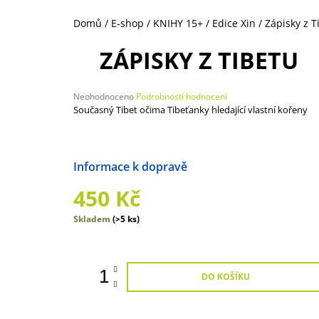
NEOHROŽENÉHO DOBRODRUHA
1 492 Kč
Domů
/
E-shop
/
KNIHY 15+
/
Edice Xin
/
Zápisky z T
ZÁPISKY Z TIBETU
Průměrné
Neohodnoceno
Podrobnosti hodnocení
hodnocení
Současný Tibet očima Tibeťanky hledající vlastní kořeny
produktu
je
0,0
z
Možnosti doručení
5
hvězdiček.
450 Kč
Měrná
Skladem
(>5 ks)
cena:
DO KOŠÍKU