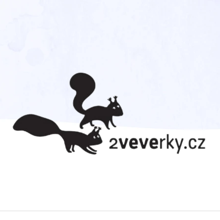
CO POTŘEBUJETE NAJÍT?
HLEDAT
DOPORUČUJEME
RAKETA MINI 17 - MEDIÁLNÍ
365 TUČŇÁKŮ