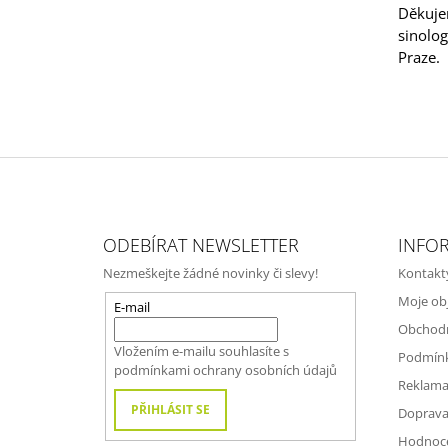
Děkuje
sinolog
Praze.
Z
Á
ODEBÍRAT NEWSLETTER
INFO
P
Nezmeškejte žádné novinky či slevy!
Kontakt
A
Moje ob
T
E-mail
Obchod
Í
Vložením e-mailu souhlasíte s
Podmínk
podmínkami ochrany osobních údajů
Reklama
PŘIHLÁSIT SE
Doprava
Hodnoc