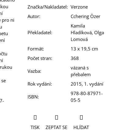
skou
Značka/Nakladatel
:
Verzone
ní
Autor
:
Cchering Özer
 pro ni
Kamila
u
Překladatel
:
Hladíková, Olga
betu
Lomová
ení
Formát
:
13 x 19,5 cm
očtu
Počet stran
:
368
ní
 rukou
vázaná s
Vazba
:
přebalem
 se
Rok vydání
:
2015, 1. vydání
978-80-87971-
ISBN
:
05-5
7-
TISK
ZEPTAT SE
HLÍDAT