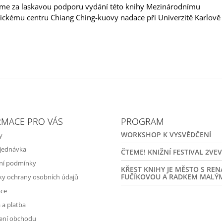
me za laskavou podporu vydání této knihy Mezinárodnímu
ickému centru Chiang Ching-kuovy nadace při Univerzitě Karlově
RMACE PRO VÁS
PROGRAM
WORKSHOP K VYSVĚDČENÍ
y
jednávka
ČTEME! KNIŽNÍ FESTIVAL 2VE
ní podmínky
KŘEST KNIHY JE MĚSTO S RE
FUČÍKOVOU A RADKEM MALÝ
y ochrany osobních údajů
ce
 a platba
ení obchodu