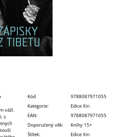
h
Kód
9788087971055
Kategorie
:
Edice Xin
m váží.
EAN
:
9788087971055
, s
etných
Doporučený věk
:
Knihy 15+
okouší
Štítek
:
Edice Xin
acátého