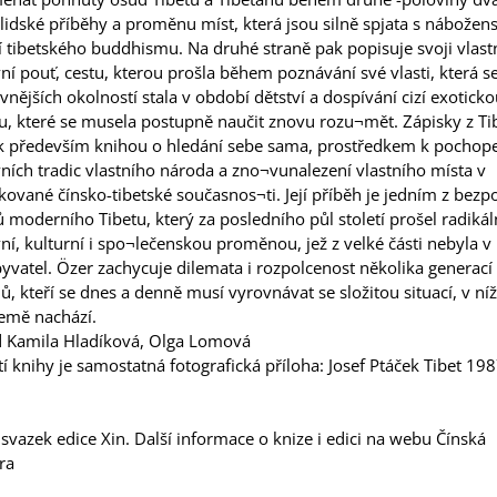
, lidské příběhy a proměnu míst, která jsou silně spjata s nábožen
í tibetského buddhismu. Na druhé straně pak popisuje svoji vlast
í pouť, cestu, kterou prošla během poznávání své vlasti, která se
vnějších okolností stala v období dětství a dospívání cizí exoticko
u, které se musela postupně naučit znovu rozu¬mět. Zápisky z Ti
ak především knihou o hledání sebe sama, prostředkem k pochop
ích tradic vlastního národa a zno¬vunalezení vlastního místa v
ované čínsko-tibetské současnos¬ti. Její příběh je jedním z bezp
 moderního Tibetu, který za posledního půl století prošel radikál
í, kulturní i spo¬lečenskou proměnou, jež z velké části nebyla v
yvatel. Özer zachycuje dilemata i rozpolcenost několika generací
ů, kteří se dnes a denně musí vyrovnávat se složitou situací, v níž
země nachází.
d Kamila Hladíková, Olga Lomová
í knihy je samostatná fotografická příloha: Josef Ptáček Tibet 198
vazek edice Xin. Další informace o knize i edici na webu
Čínská
ra