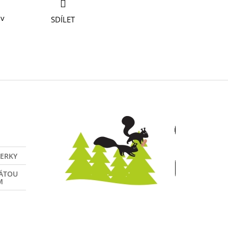
 v
SDÍLET
VERKY
NÁTOU
M